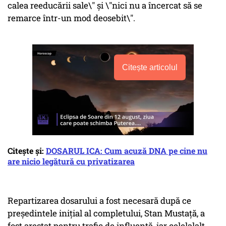
calea reeducării sale\" și \"nici nu a încercat să se
remarce într-un mod deosebit\".
Citește articolul
Citește și:
DOSARUL ICA: Cum acuză DNA pe cine nu
are nicio legătură cu privatizarea
Repartizarea dosarului a fost necesară după ce
preşedintele iniţial al completului, Stan Mustaţă, a
fost arestat pentru trafic de influenţă, iar celelalalt