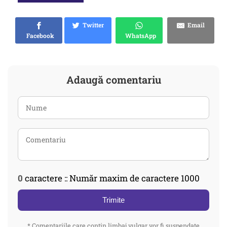
Twitter
Email
Facebook
WhatsApp
Adaugă comentariu
0
caractere :: Număr maxim de caractere 1000
Trimite
* Comentariile care contin limbaj vulgar vor fi suspendate