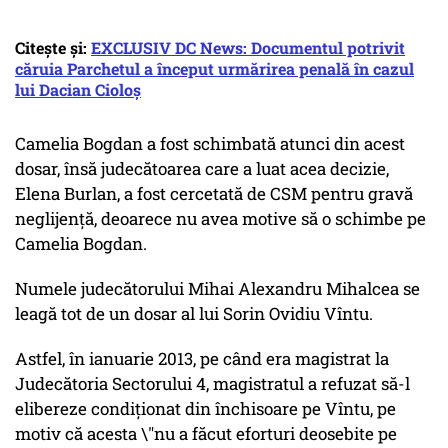
Citește și:
EXCLUSIV DC News: Documentul potrivit
căruia Parchetul a început urmărirea penală în cazul
lui Dacian Cioloș
Camelia Bogdan a fost schimbată atunci din acest
dosar, însă judecătoarea care a luat acea decizie,
Elena Burlan, a fost cercetată de CSM pentru gravă
neglijență, deoarece nu avea motive să o schimbe pe
Camelia Bogdan.
Numele judecătorului Mihai Alexandru Mihalcea se
leagă tot de un dosar al lui Sorin Ovidiu Vîntu.
Astfel, în ianuarie 2013, pe când era magistrat la
Judecătoria Sectorului 4, magistratul a refuzat să-l
elibereze condiționat din închisoare pe Vîntu, pe
motiv că acesta \"nu a făcut eforturi deosebite pe