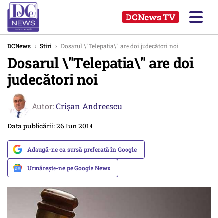
DCNews TV
DCNews
›
Stiri
›
Dosarul \"Telepatia\" are doi judecători noi
Dosarul \"Telepatia\" are doi
judecători noi
Autor:
Crişan Andreescu
Data publicării: 26 Iun 2014
Adaugă-ne ca sursă preferată în Google
Urmărește-ne pe Google News