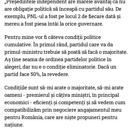
„Președintele independent are marele avantaj că nu
are obligație politică să înceapă cu partidul său. De
exemplu, PNL-ul a fost pe locul 2 de fiecare dată și
mereu a fost piesa întâi la orice guvernare.
Pentru mine vor fi câteva condiții politice
cumulative. În primul rând, partidul care va da
primul-ministru trebuie să poată să facă o majoritate.
Aș ține seama de ordinea partidelor politice în
alegeri, dar nu e o condiție eliminatorie. Dacă un
partid face 50%, la revedere.
Condițiile sunt să-mi arate o majoritate, să-mi arate
oameni - premierul și câțiva miniștri, în principal
economici - eficienți și competenți și să vedem cum
compatibilizăm prin negociere angajamentul meu
pentru România, care are niște propuneri pentru
națiune.