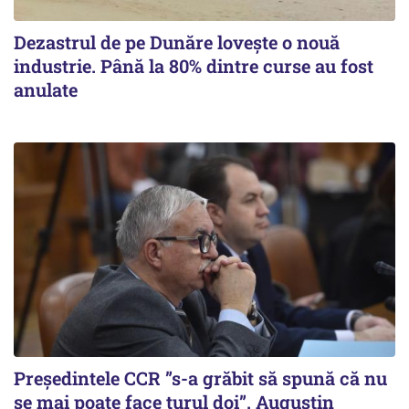
Dezastrul de pe Dunăre lovește o nouă
industrie. Până la 80% dintre curse au fost
anulate
Președintele CCR ”s-a grăbit să spună că nu
se mai poate face turul doi”. Augustin