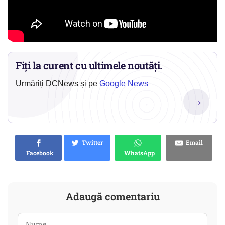
Fiți la curent cu ultimele noutăți.
Urmăriți DCNews și pe
Google News
→
Twitter
Email
Facebook
WhatsApp
Adaugă comentariu