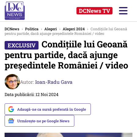
DCNews TV
DCNews
›
Politica
›
Alegeri
›
Alegeri 2024
›
Condițiile lui Geoană
pentru partide, dacă ajunge președintele României / video
Condițiile lui Geoană
pentru partide, dacă ajunge
președintele României / video
Autor:
Ioan-Radu Gava
Data publicării: 12 Noi 2024
Adaugă-ne ca sursă preferată în Google
Urmărește-ne pe Google News