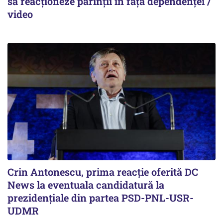
să reacționeze părinții în fața dependenței /
video
Crin Antonescu, prima reacție oferită DC
News la eventuala candidatură la
prezidențiale din partea PSD-PNL-USR-
UDMR