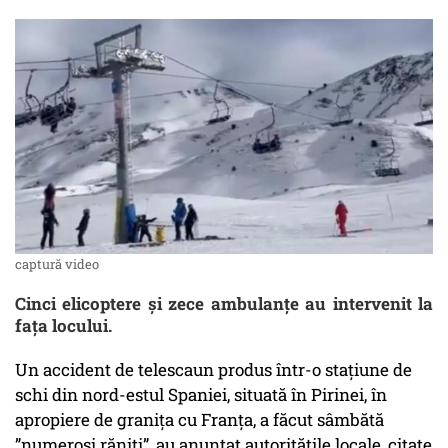
captură video
Cinci elicoptere și zece ambulanțe au intervenit la
fața locului.
Un accident de telescaun produs într-o staţiune de
schi din nord-estul Spaniei, situată în Pirinei, în
apropiere de graniţa cu Franţa, a făcut sâmbătă
”numeroşi răniţi”, au anunţat autorităţile locale, citate