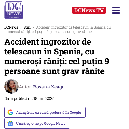
DCNews TV
DCNews
›
Stiri
›
Accident îngrozitor de telescaun în Spania, cu
numeroși răniți: cel puțin 9 persoane sunt grav rănite
Accident îngrozitor de
telescaun în Spania, cu
numeroși răniți: cel puțin 9
persoane sunt grav rănite
Autor:
Roxana Neagu
Data publicării: 18 Ian 2025
Adaugă-ne ca sursă preferată în Google
Urmărește-ne pe Google News