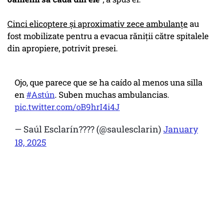
Cinci elicoptere şi aproximativ zece ambulanţe
au
fost mobilizate pentru a evacua răniţii către spitalele
din apropiere, potrivit presei.
Ojo, que parece que se ha caído al menos una silla
en
#Astún
. Suben muchas ambulancias.
pic.twitter.com/oB9hrI4i4J
— Saúl Esclarín???? (@saulesclarin)
January
18, 2025