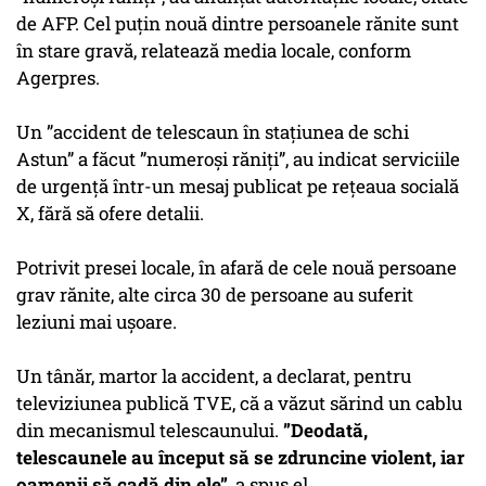
de AFP. Cel puţin nouă dintre persoanele rănite sunt
în stare gravă, relatează media locale, conform
Agerpres.
Un ”accident de telescaun în staţiunea de schi
Astun” a făcut ”numeroşi răniţi”, au indicat serviciile
de urgenţă într-un mesaj publicat pe reţeaua socială
X, fără să ofere detalii.
Potrivit presei locale, în afară de cele nouă persoane
grav rănite, alte circa 30 de persoane au suferit
leziuni mai uşoare.
Un tânăr, martor la accident, a declarat, pentru
televiziunea publică TVE, că a văzut sărind un cablu
din mecanismul telescaunului.
”Deodată,
telescaunele au început să se zdruncine violent, iar
oamenii să cadă din ele”
, a spus el.