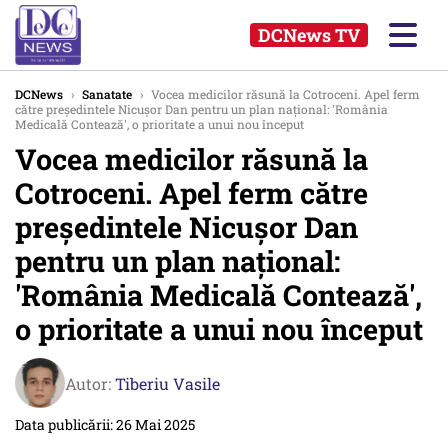
DCNews TV
DCNews
›
Sanatate
›
Vocea medicilor răsună la Cotroceni. Apel ferm
către președintele Nicușor Dan pentru un plan național: 'România
Medicală Contează', o prioritate a unui nou început
Vocea medicilor răsună la
Cotroceni. Apel ferm către
președintele Nicușor Dan
pentru un plan național:
'România Medicală Contează',
o prioritate a unui nou început
Autor:
Tiberiu Vasile
Data publicării: 26 Mai 2025