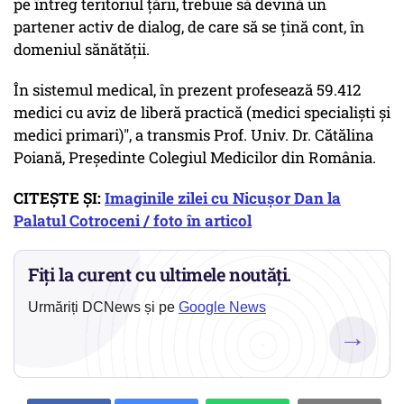
pe întreg teritoriul țării, trebuie să devină un
partener activ de dialog, de care să se țină cont, în
domeniul sănătății.
În sistemul medical, în prezent profesează 59.412
medici cu aviz de liberă practică (medici specialiști și
medici primari)", a transmis Prof. Univ. Dr. Cătălina
Poiană, Președinte Colegiul Medicilor din România.
CITEȘTE ȘI:
Imaginile zilei cu Nicușor Dan la
Palatul Cotroceni / foto în articol
Fiți la curent cu ultimele noutăți.
Urmăriți DCNews și pe
Google News
→