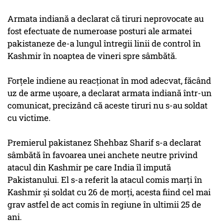
Armata indiană a declarat că tiruri neprovocate au
fost efectuate de numeroase posturi ale armatei
pakistaneze de-a lungul întregii linii de control în
Kashmir în noaptea de vineri spre sâmbătă.
Forţele indiene au reacţionat în mod adecvat, făcând
uz de arme uşoare, a declarat armata indiană într-un
comunicat, precizând că aceste tiruri nu s-au soldat
cu victime.
Premierul pakistanez Shehbaz Sharif s-a declarat
sâmbătă în favoarea unei anchete neutre privind
atacul din Kashmir pe care India îl impută
Pakistanului. El s-a referit la atacul comis marţi în
Kashmir şi soldat cu 26 de morţi, acesta fiind cel mai
grav astfel de act comis în regiune în ultimii 25 de
ani.