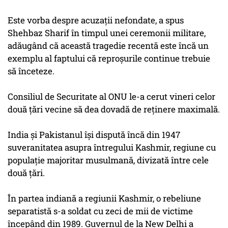
Este vorba despre acuzaţii nefondate, a spus
Shehbaz Sharif în timpul unei ceremonii militare,
adăugând că această tragedie recentă este încă un
exemplu al faptului că reproşurile continue trebuie
să înceteze.
Consiliul de Securitate al ONU le-a cerut vineri celor
două ţări vecine să dea dovadă de reţinere maximală.
India şi Pakistanul îşi dispută încă din 1947
suveranitatea asupra întregului Kashmir, regiune cu
populaţie majoritar musulmană, divizată între cele
două ţări.
În partea indiană a regiunii Kashmir, o rebeliune
separatistă s-a soldat cu zeci de mii de victime
începând din 1989. Guvernul de la New Delhi a