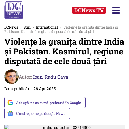
DCNews TV
DCNews
›
Stiri
›
Internațional
›
Violențe la granița dintre India și
Pakistan. Kasmirul, regiune disputată de cele două țări
Violențe la granița dintre India
și Pakistan. Kasmirul, regiune
disputată de cele două țări
Autor:
Ioan-Radu Gava
Data publicării: 26 Apr 2025
Adaugă-ne ca sursă preferată în Google
Urmărește-ne pe Google News