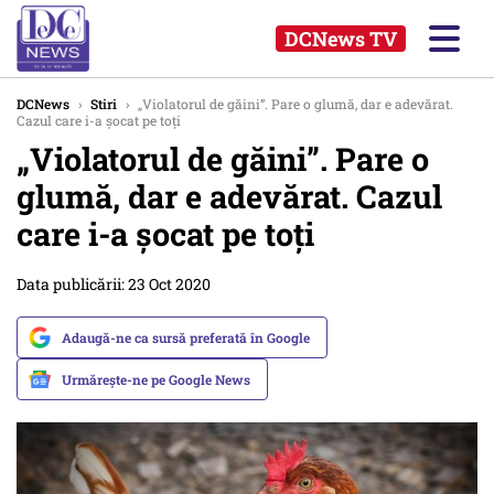
DCNews TV
DCNews
›
Stiri
›
„Violatorul de găini”. Pare o glumă, dar e adevărat.
Cazul care i-a șocat pe toți
„Violatorul de găini”. Pare o
glumă, dar e adevărat. Cazul
care i-a șocat pe toți
Data publicării: 23 Oct 2020
Adaugă-ne ca sursă preferată în Google
Urmărește-ne pe Google News