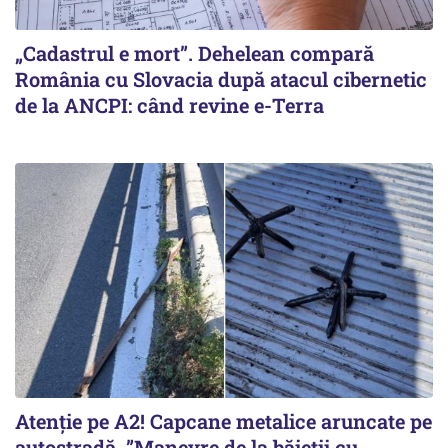
„Cadastrul e mort”. Dehelean compară
România cu Slovacia după atacul cibernetic
de la ANCPI: când revine e-Terra
Atenție pe A2! Capcane metalice aruncate pe
autostradă. ”Manevre de la băieții cu