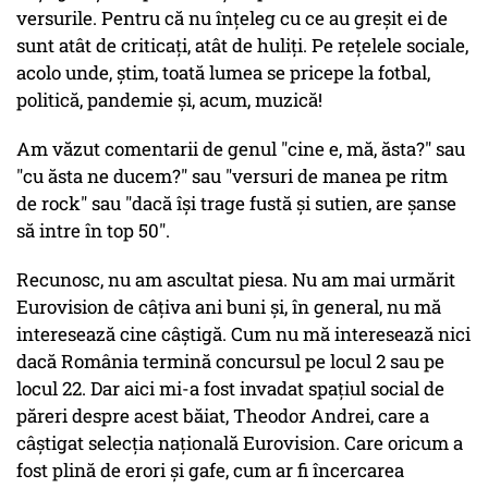
versurile. Pentru că nu înţeleg cu ce au greşit ei de
sunt atât de criticaţi, atât de huliţi. Pe reţelele sociale,
acolo unde, ştim, toată lumea se pricepe la fotbal,
politică, pandemie şi, acum, muzică!
Am văzut comentarii de genul "cine e, mă, ăsta?" sau
"cu ăsta ne ducem?" sau "versuri de manea pe ritm
de rock" sau "dacă îşi trage fustă şi sutien, are şanse
să intre în top 50".
Recunosc, nu am ascultat piesa. Nu am mai urmărit
Eurovision de câţiva ani buni şi, în general, nu mă
interesează cine câştigă. Cum nu mă interesează nici
dacă România termină concursul pe locul 2 sau pe
locul 22. Dar aici mi-a fost invadat spaţiul social de
păreri despre acest băiat, Theodor Andrei, care a
câştigat selecţia naţională Eurovision. Care oricum a
fost plină de erori şi gafe, cum ar fi încercarea