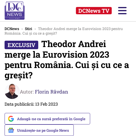
DCNews TV
DCNews
›
Stiri
›
Theodor Andrei merge la Eurovision 2023 pentru
România. Cui şi cu ce a greşit?
Theodor Andrei
merge la Eurovision 2023
pentru România. Cui şi cu ce a
greşit?
Autor:
Florin Răvdan
Data publicării: 13 Feb 2023
Adaugă-ne ca sursă preferată în Google
Urmărește-ne pe Google News