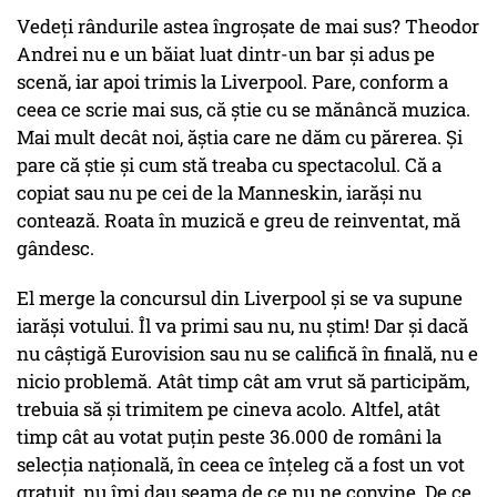
Vedeţi rândurile astea îngroşate de mai sus? Theodor
Andrei nu e un băiat luat dintr-un bar şi adus pe
scenă, iar apoi trimis la Liverpool. Pare, conform a
ceea ce scrie mai sus, că ştie cu se mănâncă muzica.
Mai mult decât noi, ăştia care ne dăm cu părerea. Şi
pare că ştie şi cum stă treaba cu spectacolul. Că a
copiat sau nu pe cei de la Manneskin, iarăşi nu
contează. Roata în muzică e greu de reinventat, mă
gândesc.
El merge la concursul din Liverpool şi se va supune
iarăşi votului. Îl va primi sau nu, nu ştim! Dar şi dacă
nu câştigă Eurovision sau nu se califică în finală, nu e
nicio problemă. Atât timp cât am vrut să participăm,
trebuia să şi trimitem pe cineva acolo. Altfel, atât
timp cât au votat puţin peste 36.000 de români la
selecţia naţională, în ceea ce înţeleg că a fost un vot
gratuit, nu îmi dau seama de ce nu ne convine. De ce