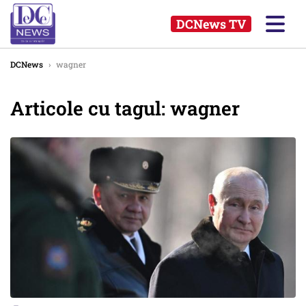
DCNews TV
DCNews
›
wagner
Articole cu tagul: wagner