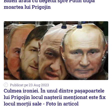
Biden arată cu degetul spre Putin după
moartea lui Prigojin
Publicat pe 23 Aug 2023
Culmea ironiei. În unul dintre pașapoartele
lui Prigojin locul nașterii menționat este fix
locul morții sale - Foto în articol