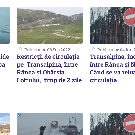
Publicat pe 06 Sep 2022
Publicat pe 04 Iun
hide
Restricții de circulație
Transalpina, în
ca
pe Transalpina, între
între Rânca şi 
Rânca și Obârșia
Când se va relu
Lotrului, timp de 2 zile
circulația