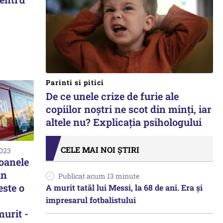
Parinti si pitici
De ce unele crize de furie ale
copiilor noștri ne scot din minți, iar
altele nu? Explicația psihologului
CELE MAI NOI ȘTIRI
2023
oanele
un
Publicat acum 13 minute
este o
A murit tatăl lui Messi, la 68 de ani. Era și
impresarul fotbalistului
murit -