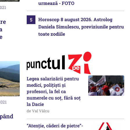
urmează - FOTO
2021
Horoscop 8 august 2026. Astrolog
tre
Daniela Simulescu, previziunile pentru
a
toate zodiile
e
Legea salarizării pentru
medici, polițiști și
profesori, la fel ca
numerele cu soț, fără soț
2021
la Dacie
de Val Vâlcu
epând
”Atenție, căderi de pietre”-