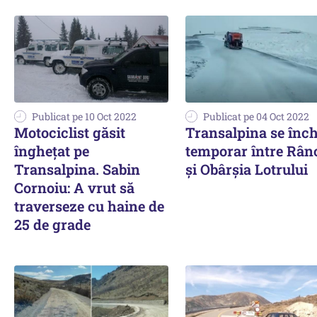
Publicat pe 10 Oct 2022
Publicat pe 04 Oct 2022
Motociclist găsit
Transalpina se înc
îngheţat pe
temporar între Rân
Transalpina. Sabin
și Obârșia Lotrului
Cornoiu: A vrut să
traverseze cu haine de
25 de grade