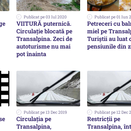
Publicat pe 03 Iul 2020
Publicat pe 01 Iun 
ge
VIITURĂ puternică.
Petreceri cu ba
Circulație blocată pe
miel pe Transal
Transalpina. Zeci de
Turiștii au luat 
autoturisme nu mai
pensiunile din 
pot înainta
Publicat pe 13 Dec 2019
Publicat pe 12 Dec 
se
Circulația pe
Restricţii pe
Transalpina,
Transalpina, în