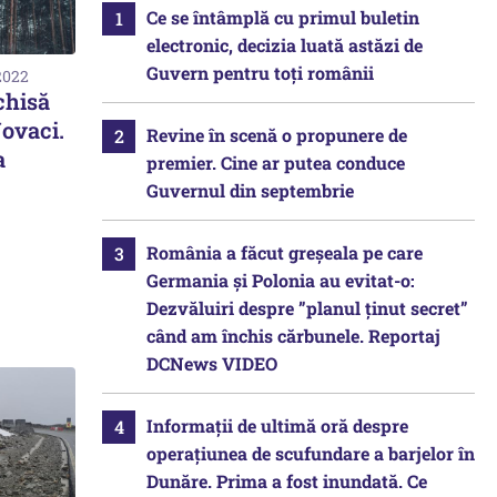
Ce se întâmplă cu primul buletin
electronic, decizia luată astăzi de
Guvern pentru toți românii
2022
chisă
Novaci.
Revine în scenă o propunere de
a
premier. Cine ar putea conduce
Guvernul din septembrie
România a făcut greșeala pe care
Germania și Polonia au evitat-o:
Dezvăluiri despre ”planul ținut secret”
când am închis cărbunele. Reportaj
DCNews VIDEO
Informații de ultimă oră despre
operațiunea de scufundare a barjelor în
Dunăre. Prima a fost inundată. Ce