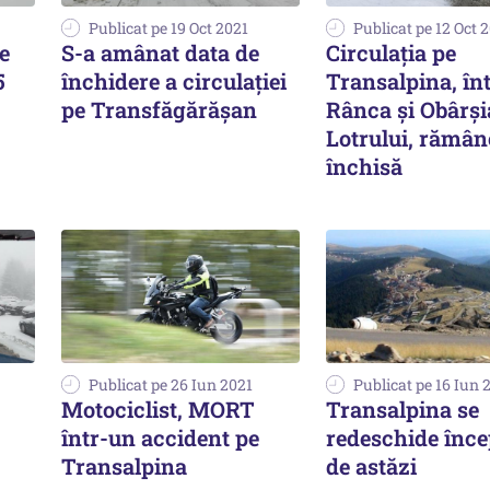
Publicat pe 19 Oct 2021
Publicat pe 12 Oct 
e
S-a amânat data de
Circulația pe
5
închidere a circulaţiei
Transalpina, în
pe Transfăgărăşan
Rânca și Obârși
Lotrului, rămân
închisă
Publicat pe 26 Iun 2021
Publicat pe 16 Iun 
Motociclist, MORT
Transalpina se
într-un accident pe
redeschide înc
Transalpina
de astăzi