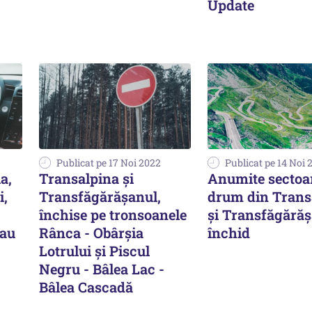
Update
Publicat pe 17 Noi 2022
Publicat pe 14 Noi 
a,
Transalpina şi
Anumite sectoa
i,
Transfăgărăşanul,
drum din Trans
închise pe tronsoanele
şi Transfăgărăş
sau
Rânca - Obârşia
închid
Lotrului şi Piscul
Negru - Bâlea Lac -
Bâlea Cascadă