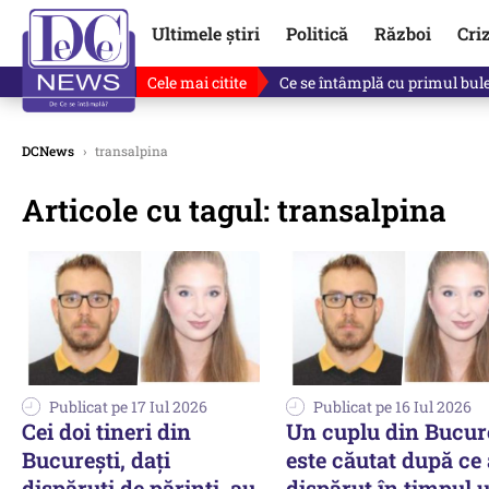
Ultimele știri
Politică
Război
Cri
Cele mai citite
Ce se întâmplă cu primul bulet
DCNews
›
transalpina
Articole cu tagul: transalpina
Publicat pe 17 Iul 2026
Publicat pe 16 Iul 2026
Cei doi tineri din
Un cuplu din Bucur
Bucureşti, daţi
este căutat după ce 
dispăruţi de părinţi, au
dispărut în timpul 