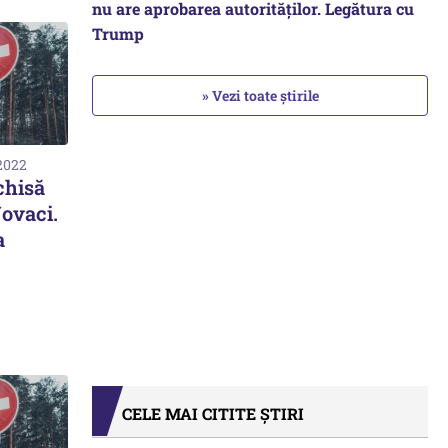
nu are aprobarea autorităților. Legătura cu
Trump
» Vezi toate știrile
 2022
chisă
Novaci.
a
CELE MAI CITITE ȘTIRI