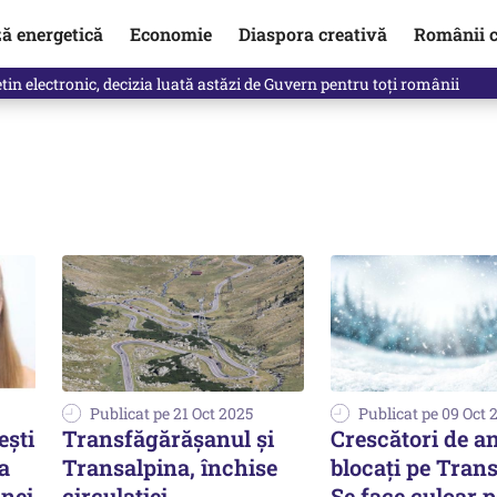
ză energetică
Economie
Diaspora creativă
Românii c
in electronic, decizia luată astăzi de Guvern pentru toți românii
Publicat pe 21 Oct 2025
Publicat pe 09 Oct 
ești
Transfăgărășanul și
Crescători de a
a
Transalpina, închise
blocați pe Trans
unei
circulației
Se face culoar 