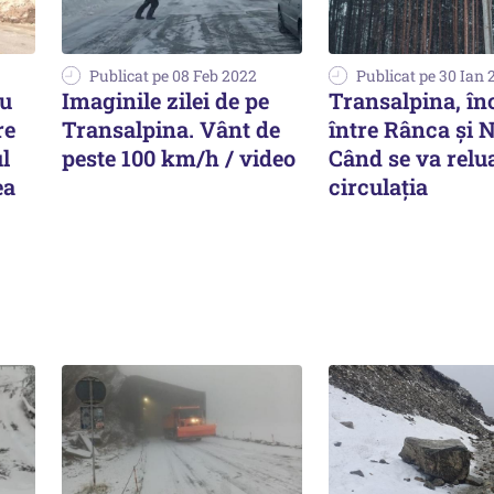
Publicat pe 08 Feb 2022
Publicat pe 30 Ian 
u
Imaginile zilei de pe
Transalpina, în
re
Transalpina. Vânt de
între Rânca şi 
l
peste 100 km/h / video
Când se va relu
ea
circulația