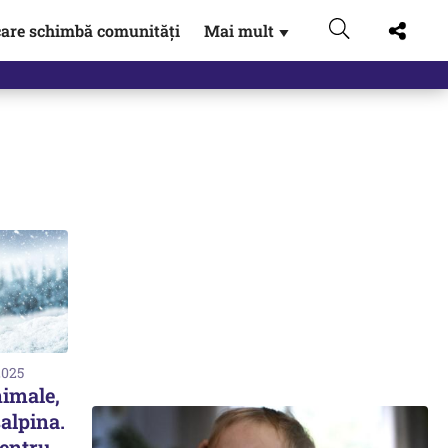
are schimbă comunități
Mai mult
▼
2025
nimale,
alpina.
pentru