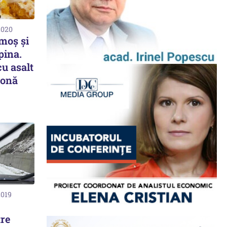
2020
lmoș și
pina.
cu asalt
zonă
2019
tre