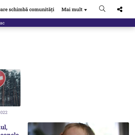
are schimbă comunități
Mai mult
▼
eac
2022
ul,
soanele