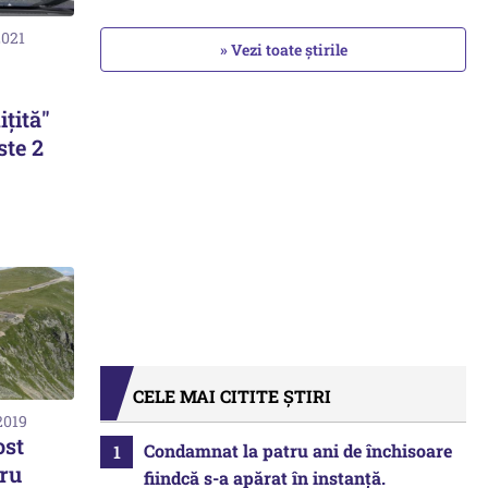
2021
» Vezi toate știrile
ițită"
ste 2
CELE MAI CITITE ȘTIRI
2019
ost
Condamnat la patru ani de închisoare
ru
fiindcă s-a apărat în instanță.