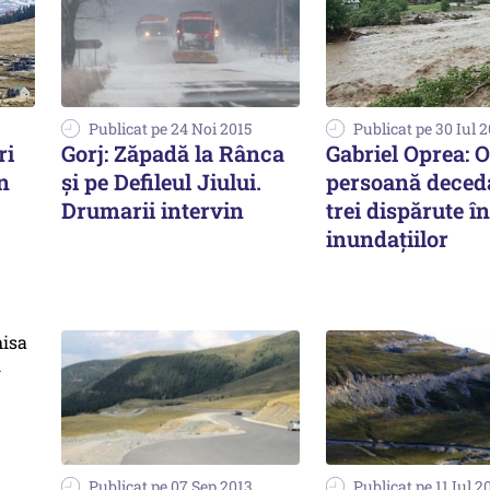
Publicat pe 24 Noi 2015
Publicat pe 30 Iul 
ri
Gorj: Zăpadă la Rânca
Gabriel Oprea: O
în
şi pe Defileul Jiului.
persoană deceda
Drumarii intervin
trei dispărute î
inundațiilor
Publicat pe 07 Sep 2013
Publicat pe 11 Iul 2