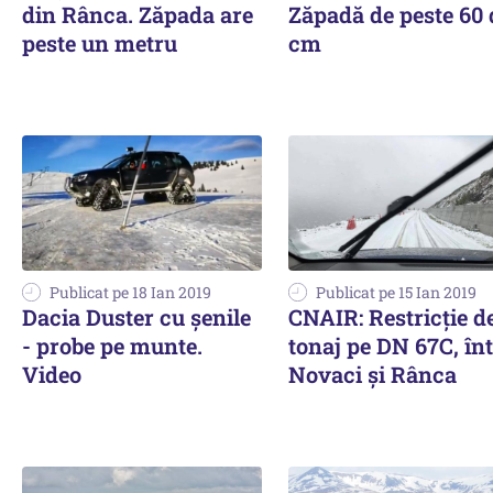
din Rânca. Zăpada are
Zăpadă de peste 60 
peste un metru
cm
Publicat pe 18 Ian 2019
Publicat pe 15 Ian 2019
Dacia Duster cu şenile
CNAIR: Restricție d
- probe pe munte.
tonaj pe DN 67C, în
Video
Novaci și Rânca