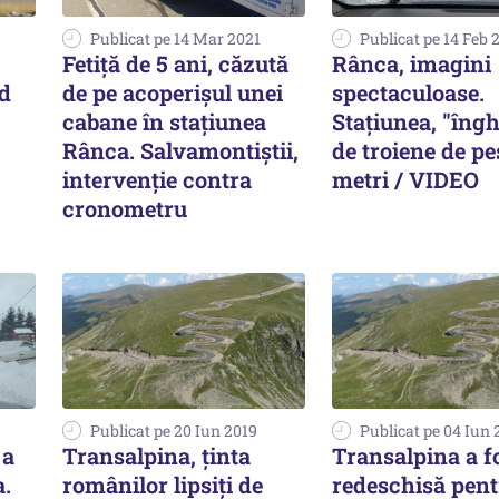
Publicat pe 14 Mar 2021
Publicat pe 14 Feb 
Fetiță de 5 ani, căzută
Rânca, imagini
d
de pe acoperișul unei
spectaculoase.
cabane în stațiunea
Stațiunea, "îngh
Rânca. Salvamontiștii,
de troiene de pe
intervenție contra
metri / VIDEO
cronometru
Publicat pe 20 Iun 2019
Publicat pe 04 Iun 
 a
Transalpina, ţinta
Transalpina a f
a.
românilor lipsiţi de
redeschisă pent