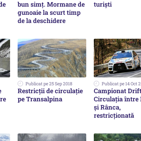
de
bun simţ. Mormane de
turiști
gunoaie la scurt timp
de la deschidere
Publicat pe 25 Sep 2018
Publicat pe 14 Oct 
e
Restricții de circulație
Campionat Drift
tre
pe Transalpina
Circulaţia între
şi Rânca,
restricţionată