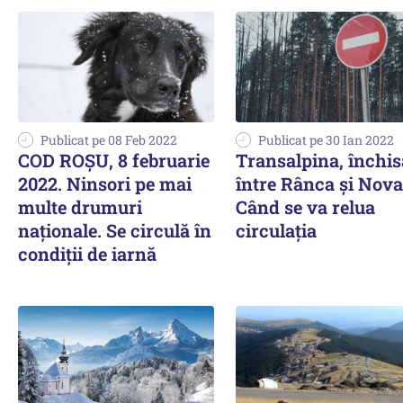
Publicat pe 08 Feb 2022
Publicat pe 30 Ian 2022
COD ROȘU, 8 februarie
Transalpina, închis
2022. Ninsori pe mai
între Rânca şi Nova
multe drumuri
Când se va relua
naționale. Se circulă în
circulația
condiții de iarnă