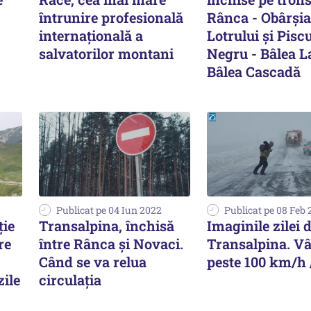
întrunire profesională
Rânca - Obârşia
internațională a
Lotrului şi Pisc
salvatorilor montani
Negru - Bâlea L
Bâlea Cascadă
Publicat pe 04 Iun 2022
Publicat pe 08 Feb
ție
Transalpina, închisă
Imaginile zilei 
re
între Rânca şi Novaci.
Transalpina. Vâ
Când se va relua
peste 100 km/h 
zile
circulația