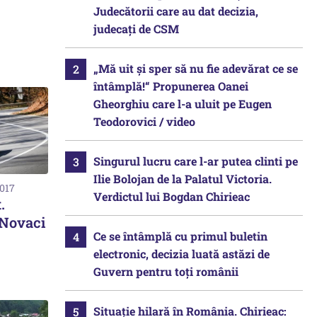
Judecătorii care au dat decizia,
judecați de CSM
„Mă uit și sper să nu fie adevărat ce se
întâmplă!“ Propunerea Oanei
Gheorghiu care l-a uluit pe Eugen
Teodorovici / video
Singurul lucru care l-ar putea clinti pe
Ilie Bolojan de la Palatul Victoria.
2017
Verdictul lui Bogdan Chirieac
.
 Novaci
Ce se întâmplă cu primul buletin
electronic, decizia luată astăzi de
Guvern pentru toți românii
Situație hilară în România. Chirieac: