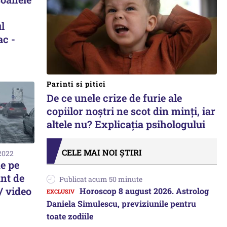
ul
ac -
Parinti si pitici
De ce unele crize de furie ale
copiilor noștri ne scot din minți, iar
altele nu? Explicația psihologului
CELE MAI NOI ȘTIRI
 2022
de pe
nt de
Publicat acum 50 minute
/ video
Horoscop 8 august 2026. Astrolog
Daniela Simulescu, previziunile pentru
toate zodiile