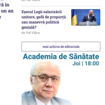
ră în
i un an
Eșecul Legii salarizării
e
unitare, gafă de proporții
sau manevră politică
genială?
de Val Vâlcu
vezi arhiva de editoriale