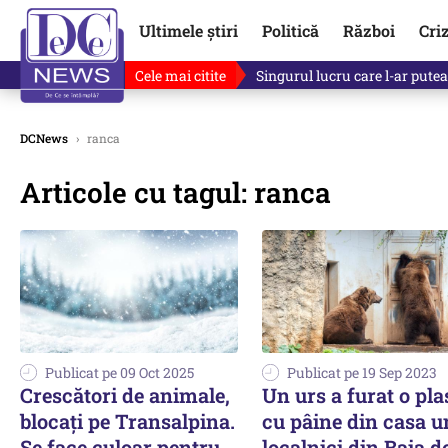
Ultimele știri
Politică
Război
Cri
Cele mai citite
Singurul lucru care l-ar putea 
DCNews
›
ranca
Articole cu tagul: ranca
Publicat pe 09 Oct 2025
Publicat pe 19 Sep 2023
Crescători de animale,
Un urs a furat o pla
blocați pe Transalpina.
cu pâine din casa u
Se face culoar pentru
localnici din Baia d