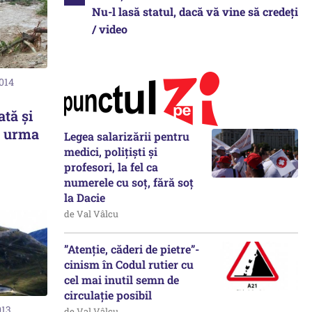
Nu-l lasă statul, dacă vă vine să credeți
/ video
2014
tă și
n urma
Legea salarizării pentru
medici, polițiști și
profesori, la fel ca
numerele cu soț, fără soț
la Dacie
de Val Vâlcu
”Atenție, căderi de pietre”-
cinism în Codul rutier cu
cel mai inutil semn de
circulație posibil
013
de Val Vâlcu