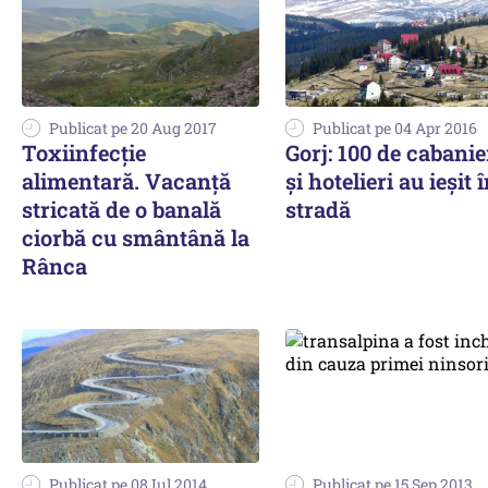
Publicat pe 20 Aug 2017
Publicat pe 04 Apr 2016
Toxiinfecție
Gorj: 100 de cabanie
alimentară. Vacanță
şi hotelieri au ieșit 
stricată de o banală
stradă
ciorbă cu smântână la
Rânca
Publicat pe 08 Iul 2014
Publicat pe 15 Sep 2013