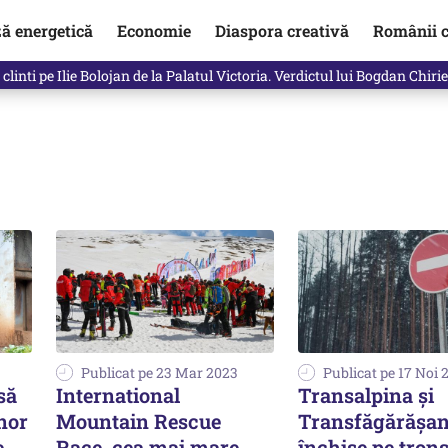
ză energetică
Economie
Diaspora creativă
Românii c
clinti pe Ilie Bolojan de la Palatul Victoria. Verdictul lui Bogdan Chiri
Publicat pe 23 Mar 2023
Publicat pe 17 Noi 
să
International
Transalpina şi
nor
Mountain Rescue
Transfăgărăşan
e
Race, cea mai mare
închise pe tron