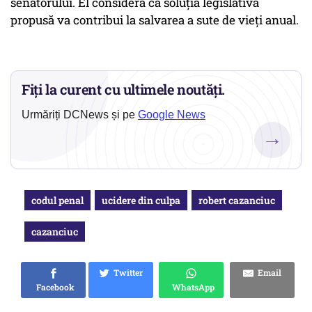
senatorului. El consideră că soluţia legislativă
propusă va contribui la salvarea a sute de vieţi anual.
Fiți la curent cu ultimele noutăți.
Urmăriți DCNews și pe
Google News
→
codul penal
ucidere din culpa
robert cazanciuc
cazanciuc
Twitter
Email
Facebook
WhatsApp