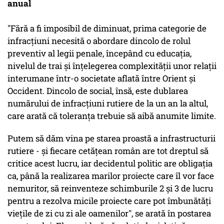
anual
"Fără a fi imposibil de diminuat, prima categorie de
infracţiuni necesită o abordare dincolo de rolul
preventiv al legii penale, începând cu educaţia,
nivelul de trai şi înţelegerea complexităţii unor relaţii
interumane într-o societate aflată între Orient şi
Occident. Dincolo de social, însă, este dublarea
numărului de infracţiuni rutiere de la un an la altul,
care arată că toleranţa trebuie să aibă anumite limite.
Putem să dăm vina pe starea proastă a infrastructurii
rutiere - şi fiecare cetăţean român are tot dreptul să
critice acest lucru, iar decidentul politic are obligaţia
ca, până la realizarea marilor proiecte care îl vor face
nemuritor, să reinventeze schimburile 2 şi 3 de lucru
pentru a rezolva micile proiecte care pot îmbunătăţi
vieţile de zi cu zi ale oamenilor", se arată în postarea