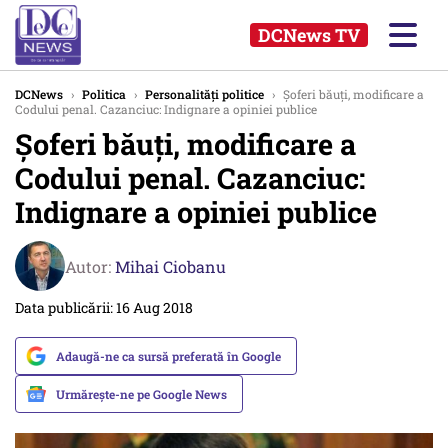
DCNews TV
DCNews
›
Politica
›
Personalități politice
›
Şoferi băuţi, modificare a
Codului penal. Cazanciuc: Indignare a opiniei publice
Şoferi băuţi, modificare a
Codului penal. Cazanciuc:
Indignare a opiniei publice
Autor:
Mihai Ciobanu
Data publicării: 16 Aug 2018
Adaugă-ne ca sursă preferată în Google
Urmărește-ne pe Google News