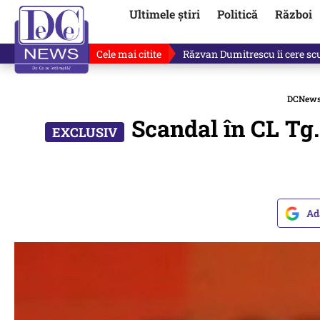
Ultimele știri
Politică
Război
Cele mai citite
Răzvan Dumitrescu îi cere scuze
DCNew
Scandal în CL Tg.
Ad