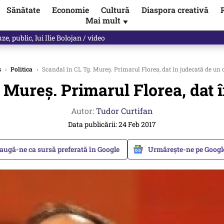
Sănătate
Economie
Cultură
Diaspora creativă
Mai mult
▼
, public, lui Ilie Bolojan / video
s
›
Politica
›
Scandal în CL Tg. Mureș. Primarul Florea, dat în judecată de un 
 Mureș. Primarul Florea, dat î
Autor:
Tudor Curtifan
Data publicării: 24 Feb 2017
augă-ne ca sursă preferată în Google
Urmărește-ne pe Goog