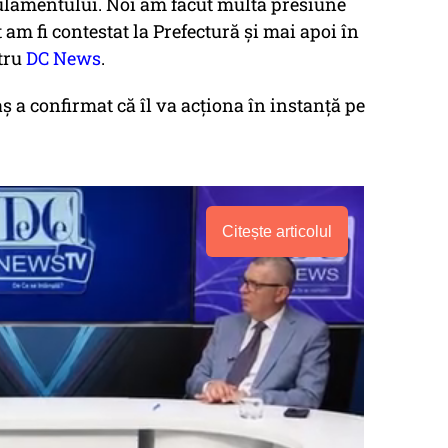
gulamentului. Noi am făcut multă presiune
t am fi contestat la Prefectură și mai apoi în
tru
DC News
.
ș a confirmat că îl va acționa în instanță pe
Citește articolul