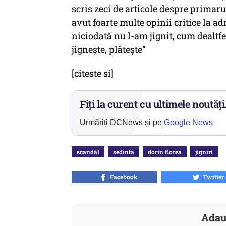
scris zeci de articole despre primar
avut foarte multe opinii critice la adr
niciodată nu l-am jignit, cum dealtf
jigneşte, plăteşte”
[citeste si]
Fiți la curent cu ultimele noutăți
Urmăriți DCNews și pe
Google News
scandal
sedinta
dorin florea
jigniri
Facebook
Twitter
Adau