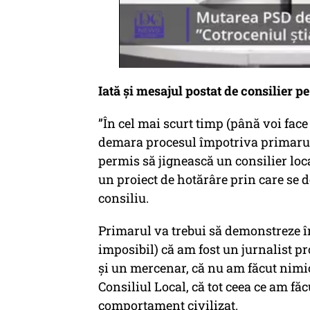
Iată și mesajul postat de consilier 
”În cel mai scurt timp (până voi fac
demara procesul împotriva primarulu
permis să jignească un consilier loca
un proiect de hotărâre prin care se d
consiliu.
Primarul va trebui să demonstreze în f
imposibil) că am fost un jurnalist pro
și un mercenar, că nu am făcut nimic 
Consiliul Local, că tot ceea ce am fă
comportament civilizat.