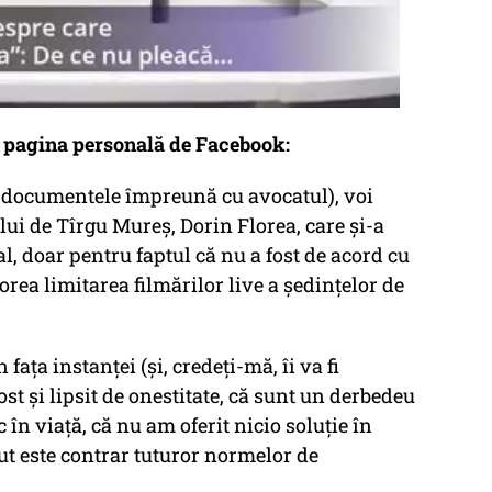
pe pagina personală de Facebook:
e documentele împreună cu avocatul), voi
i de Tîrgu Mureș, Dorin Florea, care și-a
l, doar pentru faptul că nu a fost de acord cu
orea limitarea filmărilor live a ședințelor de
ața instanței (și, credeți-mă, îi va fi
st și lipsit de onestitate, că sunt un derbedeu
în viață, că nu am oferit nicio soluție în
cut este contrar tuturor normelor de