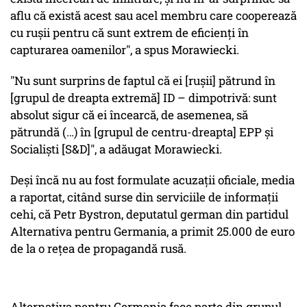
aflu că există acest sau acel membru care cooperează
cu rușii pentru că sunt extrem de eficienți în
capturarea oamenilor", a spus Morawiecki.
"Nu sunt surprins de faptul că ei [rușii] pătrund în
[grupul de dreapta extremă] ID – dimpotrivă: sunt
absolut sigur că ei încearcă, de asemenea, să
pătrundă (…) în [grupul de centru-dreapta] EPP și
Socialiști [S&D]", a adăugat Morawiecki.
Deși încă nu au fost formulate acuzații oficiale, media
a raportat, citând surse din serviciile de informații
cehi, că Petr Bystron, deputatul german din partidul
Alternativa pentru Germania, a primit 25.000 de euro
de la o rețea de propagandă rusă.
Alternativa pentru Germania face parte din grupul