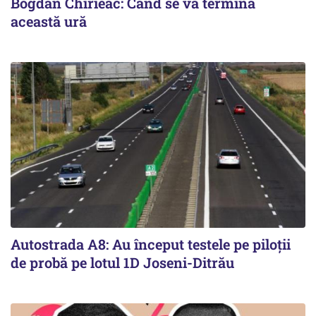
Bogdan Chirieac: Când se va termina
această ură
Autostrada A8: Au început testele pe piloții
de probă pe lotul 1D Joseni-Ditrău