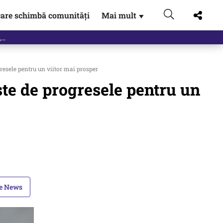
are schimbă comunități
Mai mult
▼
eac
esele pentru un viitor mai prosper
te de progresele pentru un
le News