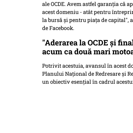
ale OCDE. Avem astfel garanţia că ap
acest domeniu - atât pentru întreprin
la bursă şi pentru piaţa de capital",
de Facebook.
"Aderarea la OCDE şi fin
acum ca două mari motoa
Potrivit acestuia, avansul în acest 
Planului Național de Redresare și R
un obiectiv esențial în cadrul acestu