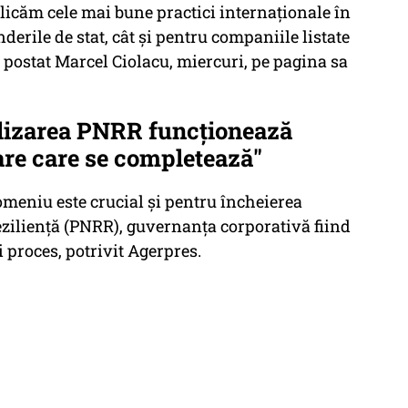
licăm cele mai bune practici internaţionale în
derile de stat, cât şi pentru companiile listate
 a postat Marcel Ciolacu, miercuri, pe pagina sa
alizarea PNRR funcţionează
re care se completează"
domeniu este crucial și pentru încheierea
eziliență (PNRR), guvernanța corporativă fiind
i proces, potrivit Agerpres.