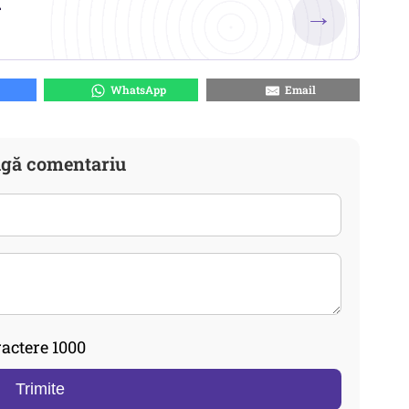
.
→
WhatsApp
Email
gă comentariu
actere 1000
Trimite