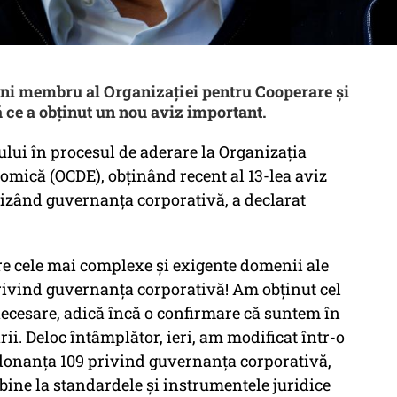
ni membru al Organizației pentru Cooperare și
ce a obținut un nou aviz important.
ui în procesul de aderare la Organizația
omică (OCDE), obținând recent al 13-lea aviz
vizând guvernanța corporativă, a declarat
re cele mai complexe şi exigente domenii ale
privind guvernanţa corporativă! Am obţinut cel
 necesare, adică încă o confirmare că suntem în
ării. Deloc întâmplător, ieri, am modificat într-o
donanţa 109 privind guvernanţa corporativă,
 bine la standardele şi instrumentele juridice