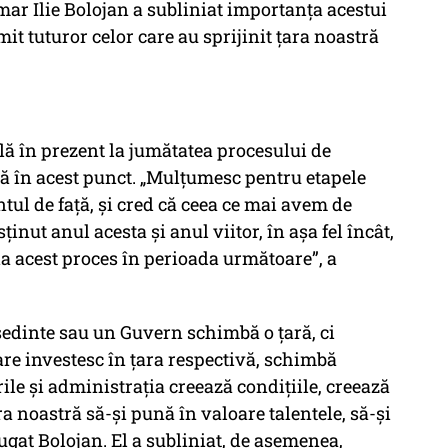
mar Ilie Bolojan a subliniat importanța acestui
 tuturor celor care au sprijinit țara noastră
lă în prezent la jumătatea procesului de
ână în acest punct. „Mulțumesc pentru etapele
ul de față, și cred că ceea ce mai avem de
inut anul acesta și anul viitor, în așa fel încât,
ia acest proces în perioada următoare”, a
edinte sau un Guvern schimbă o țară, ci
re investesc în țara respectivă, schimbă
ile și administrația creează condițiile, creează
a noastră să-și pună în valoare talentele, să-și
ugat Bolojan. El a subliniat, de asemenea,