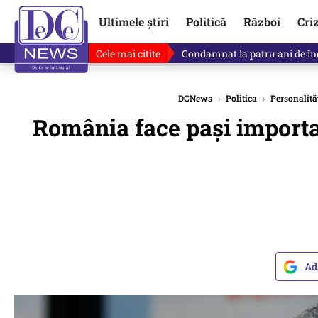
Ultimele știri
Politică
Război
Cri
Cele mai citite
Singurul lucru care l-ar putea 
DCNews
›
Politica
›
Personalităț
România face pași importa
Ad