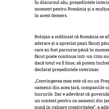
În discursul său, președintele interi
moment pentru România și a mulțumit
în acest demers.
Bolojan a subliniat că România se af
aderare și a apreciat pașii făcuți p
care au fost parcurse până în moment
făcut poate continua într-un ritm susț
dacă totul va fi bine, să putem înche
declarat președintele interimar.
„Convingerea mea este că nu un Preș
oamenii din acea țară, companiile ca
lucrurile. Dar e adevărat că guvernăr
un context pentru ca oamenii din țar
pună în valoare creativitatea”, a adă