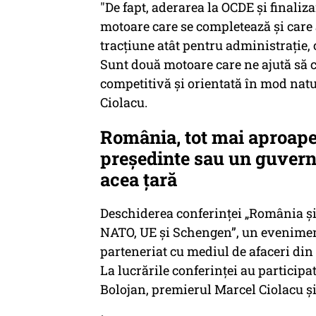
"De fapt, aderarea la OCDE şi final
motoare care se completează şi care 
tracţiune atât pentru administraţie
Sunt două motoare care ne ajută să
competitivă şi orientată în mod nat
Ciolacu.
România, tot mai aproape
președinte sau un guvern 
acea țară
Deschiderea conferinței „România și
NATO, UE și Schengen”, un eveniment
parteneriat cu mediul de afaceri din 
La lucrările conferinței au participa
Bolojan, premierul Marcel Ciolacu ș