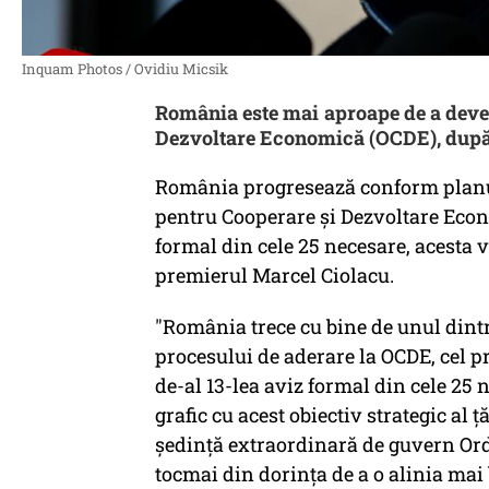
Inquam Photos / Ovidiu Micsik
România este mai aproape de a deve
Dezvoltare Economică (OCDE), după 
România progresează conform planul
pentru Cooperare și Dezvoltare Econ
formal din cele 25 necesare, acesta 
premierul Marcel Ciolacu.
"România trece cu bine de unul dint
procesului de aderare la OCDE, cel 
de-al 13-lea aviz formal din cele 25
grafic cu acest obiectiv strategic al ţ
şedinţă extraordinară de guvern Or
tocmai din dorinţa de a o alinia mai