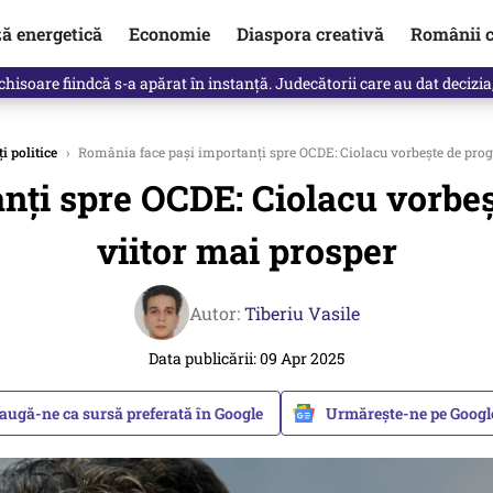
ză energetică
Economie
Diaspora creativă
Românii c
clinti pe Ilie Bolojan de la Palatul Victoria. Verdictul lui Bogdan Chiri
i politice
›
România face pași importanți spre OCDE: Ciolacu vorbește de progr
nți spre OCDE: Ciolacu vorbeș
viitor mai prosper
Autor:
Tiberiu Vasile
Data publicării: 09 Apr 2025
augă-ne ca sursă preferată în Google
Urmărește-ne pe Goog