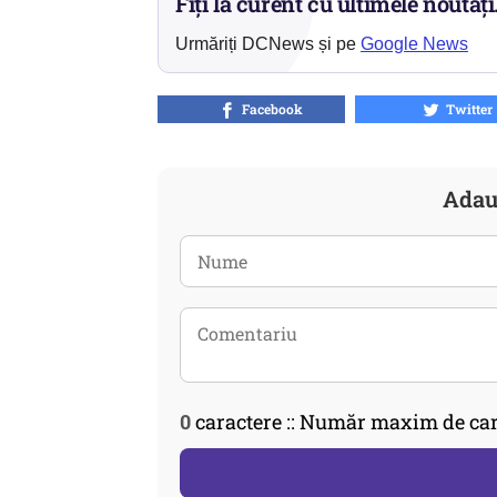
Fiți la curent cu ultimele noutăți
Urmăriți DCNews și pe
Google News
Facebook
Twitter
Adau
0
caractere :: Număr maxim de car