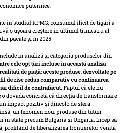
 economice puternice.
e în studiul KPMG, consumul ilicit de țigări a
ervă o ușoară creștere în ultimul trimestru al
din păcate și în 2025.
nclude în analiză și categoria produselor din
tre cele opt țări incluse în această analiză
realități de piață: aceste produse, dezvoltate pe
rofil de risc redus comparativ cu continuarea
ai dificil de contrafăcut. F
aptul că ele nu
ste o dovadă concretă că direcția de transformare
un impact pozitiv și dincolo de sfera
însă, un fenomen nou: produse din tutun
țin în state precum Bulgaria și Ungaria, încep să
profitând de liberalizarea frontierelor venită