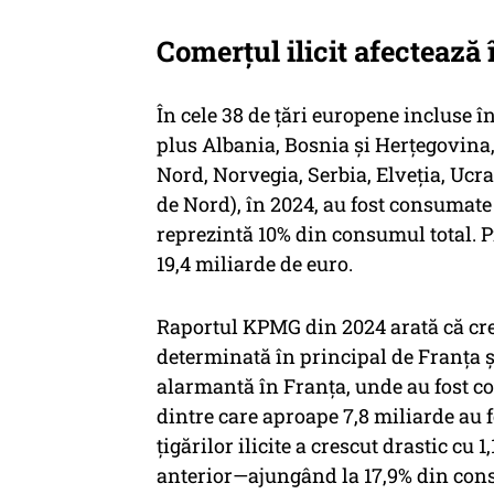
Comerțul ilicit afectează
În cele 38 de țări europene incluse 
plus Albania, Bosnia și Herțegovin
Nord, Norvegia, Serbia, Elveția, Ucra
de Nord), în 2024, au fost consumate 5
reprezintă 10% din consumul total. Pi
19,4 miliarde de euro.
Raportul KPMG din 2024 arată că creș
determinată în principal de Franța și
alarmantă în Franța, unde au fost con
dintre care aproape 7,8 miliarde au f
țigărilor ilicite a crescut drastic cu
anterior—ajungând la 17,9% din consum