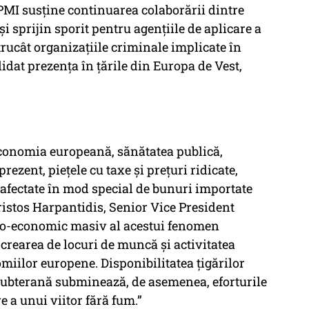
PMI susține continuarea colaborării dintre
și sprijin sporit pentru agențiile de aplicare a
ntrucât organizațiile criminale implicate în
lidat prezența în țările din Europa de Vest,
economia europeană, sănătatea publică,
 prezent, piețele cu taxe și prețuri ridicate,
 afectate în mod special de bunuri importate
hristos Harpantidis, Senior Vice President
cio-economic masiv al acestui fenomen
 crearea de locuri de muncă și activitatea
iilor europene. Disponibilitatea țigărilor
 subterană subminează, de asemenea, eforturile
e a unui viitor fără fum.”