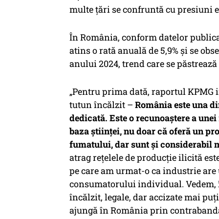
multe țări se confruntă cu presiuni
În România, conform datelor publicat
atins o rată anuală de 5,9% și se obs
anului 2024, trend care se păstrează 
„Pentru prima dată, raportul KPMG i
tutun încălzit –
România este una din
dedicată. Este o recunoaștere a unei 
baza științei, nu doar că oferă un p
fumatului, dar sunt și considerabil m
atrag rețelele de producție ilicită e
pe care am urmat-o ca industrie are 
consumatorului individual. Vedem, 
încălzit, legale, dar accizate mai pu
ajungă în România prin contrabandă, 