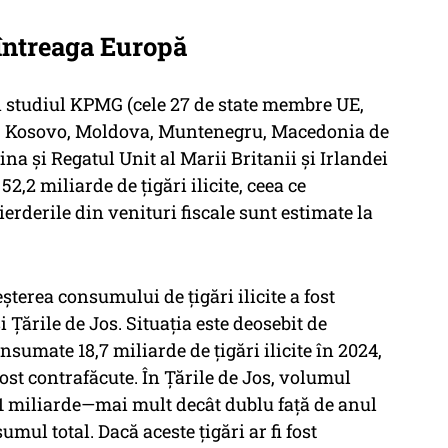
 întreaga Europă
în studiul KPMG (cele 27 de state membre UE,
a, Kosovo, Moldova, Muntenegru, Macedonia de
ina și Regatul Unit al Marii Britanii și Irlandei
2,2 miliarde de țigări ilicite, ceea ce
erderile din venituri fiscale sunt estimate la
terea consumului de țigări ilicite a fost
 Țările de Jos. Situația este deosebit de
sumate 18,7 miliarde de țigări ilicite în 2024,
ost contrafăcute. În Țările de Jos, volumul
 1,1 miliarde—mai mult decât dublu față de anul
ul total. Dacă aceste țigări ar fi fost