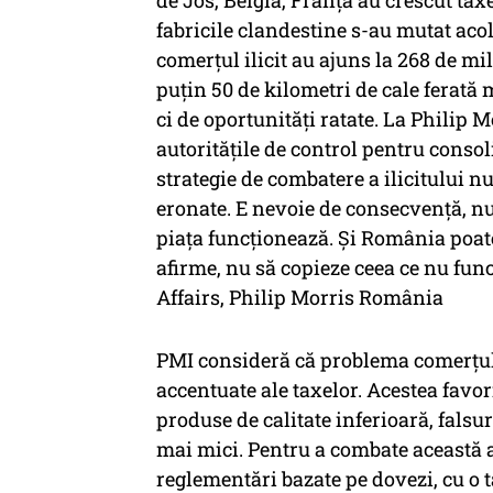
de Jos, Belgia, Franța au crescut taxe
fabricile clandestine s-au mutat aco
comerțul ilicit au ajuns la 268 de mi
puțin 50 de kilometri de cale ferată
ci de oportunități ratate. La Phili
autoritățile de control pentru consoli
strategie de combatere a ilicitului n
eronate. E nevoie de consecvență, nu
piața funcționează. Și România poat
afirme, nu să copieze ceea ce nu fun
Affairs, Philip Morris România
PMI consideră că problema comerțului
accentuate ale taxelor. Acestea favor
produse de calitate inferioară, falsur
mai mici. Pentru a combate această 
reglementări bazate pe dovezi, cu o t