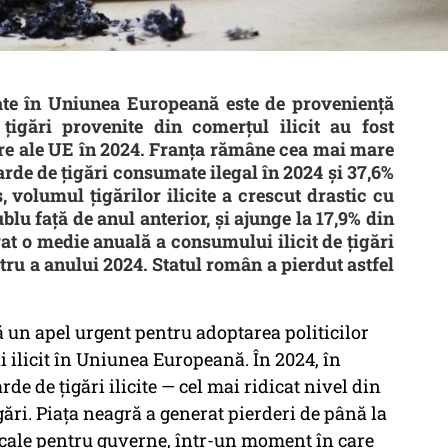
te în Uniunea Europeană este de proveniență
 țigări provenite din comerțul ilicit au fost
re ale UE în 2024. Franța rămâne cea mai mare
iarde de țigări consumate ilegal în 2024 și 37,6%
, volumul țigărilor ilicite a crescut drastic cu
blu față de anul anterior, și ajunge la 17,9% din
at o medie anuală a consumului ilicit de țigări
stru a anului 2024. Statul român a pierdut astfel
 un apel urgent pentru adoptarea politicilor
i ilicit în Uniunea Europeană. În 2024, în
de de țigări ilicite — cel mai ridicat nivel din
ări. Piața neagră a generat pierderi de până la
iscale pentru guverne, într-un moment în care