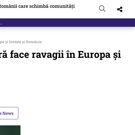
Românii care schimbă comunități
pa și lovește și România
ă face ravagii în Europa și
le News