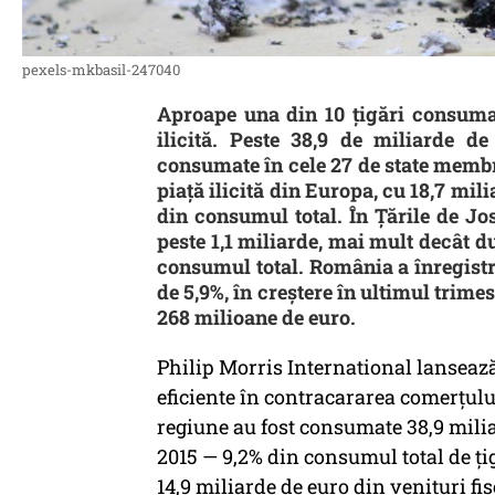
pexels-mkbasil-247040
Aproape una din 10 țigări consuma
ilicită. Peste 38,9 de miliarde de
consumate în cele 27 de state memb
piață ilicită din Europa, cu 18,7 mil
din consumul total. În Țările de Jos
peste 1,1 miliarde, mai mult decât du
consumul total. România a înregistr
de 5,9%, în creștere în ultimul trime
268 milioane de euro.
Philip Morris International lansează
eficiente în contracararea comerțulu
regiune au fost consumate 38,9 miliar
2015 — 9,2% din consumul total de țig
14,9 miliarde de euro din venituri f