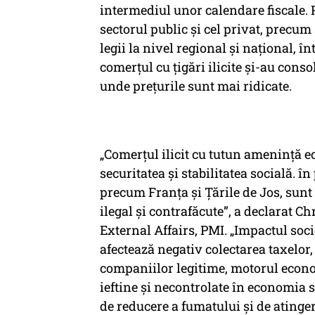
intermediul unor calendare fiscale. 
sectorul public și cel privat, precum 
legii la nivel regional și național, î
comerțul cu țigări ilicite și-au conso
unde prețurile sunt mai ridicate.
„Comerțul ilicit cu tutun amenință 
securitatea și stabilitatea socială. în
precum Franța și Țările de Jos, sunt
ilegal și contrafăcute”, a declarat C
External Affairs, PMI. „Impactul so
afectează negativ colectarea taxelor,
companiilor legitime, motorul econom
ieftine și necontrolate în economia
de reducere a fumatului și de atinger