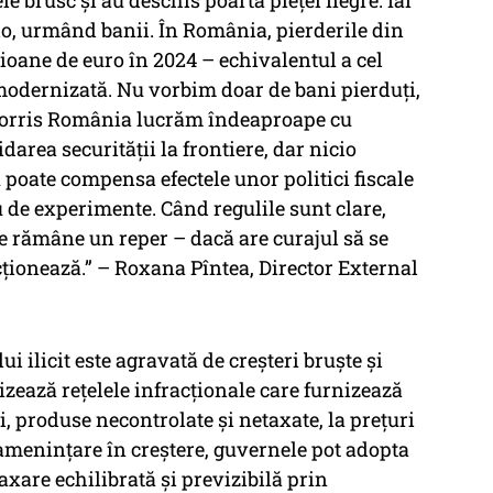
le brusc și au deschis poarta pieței negre. Iar
lo, urmând banii. În România, pierderile din
lioane de euro în 2024 – echivalentul a cel
 modernizată. Nu vorbim doar de bani pierduți,
p Morris România lucrăm îndeaproape cu
darea securității la frontiere, dar nicio
u poate compensa efectele unor politici fiscale
 de experimente. Când regulile sunt clare,
e rămâne un reper – dacă are curajul să se
cționează.” – Roxana Pîntea, Director External
 ilicit este agravată de creșteri bruște și
izează rețelele infracționale care furnizează
i, produse necontrolate și netaxate, la prețuri
amenințare în creștere, guvernele pot adopta
axare echilibrată și previzibilă prin