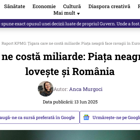
Sănătate
Economie
Cultură
Diaspora creativă
Mai mult
▼
Vîrdol, dezvăluite de o colegă. Povestea pilotului militar dincolo de…
Raport KPMG: Țigara care ne costă miliarde: Piața neagră face ravagii în Euro
e costă miliarde: Piața neagr
lovește și România
Autor:
Anca Murgoci
Data publicării: 13 Iun 2025
augă-ne ca sursă preferată în Google
Urmărește-ne pe Goog