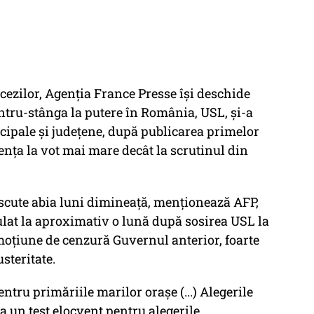
ncezilor, Agenţia France Presse îşi deschide
entru-stânga la putere în România, USL, şi-a
cipale şi judeţene, după publicarea primelor
nța la vot mai mare decât la scrutinul din
noscute abia luni dimineaţă, menţionează AFP,
ulat la aproximativ o lună după sosirea USL la
 moţiune de cenzură Guvernul anterior, foarte
steritate.
tru primăriile marilor oraşe (...) Alegerile
ca un test elocvent pentru alegerile