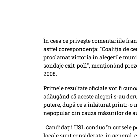
În ceea ce privește comentariile fra
astfel corespondenţa: "Coaliţia de c
proclamat victoria în alegerile muni
sondaje exit-poll", menționând preze
2008.
Primele rezultate oficiale vor fi cu
adăugând că aceste alegeri s-au der
putere, după ce a înlăturat printr-o
nepopular din cauza măsurilor de au
"Candidaţii USL conduc în cursele pen
locale sunt considerate, în general, 