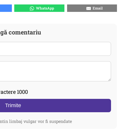
WhatsApp
Email
gă comentariu
actere 1000
Trimite
ntin limbaj vulgar vor fi suspendate