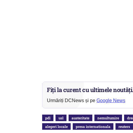
Fiți la curent cu ultimele noutăți
Urmăriți DCNews și pe
Google News
pdl
usl
austeritate
nemultumire
dre
alegeri locale
presa internationala
reuters