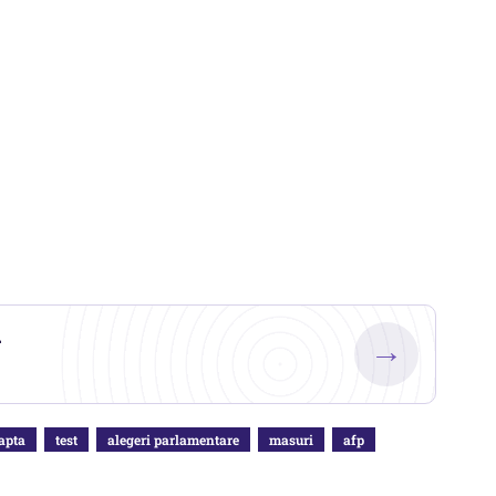
.
→
apta
test
alegeri parlamentare
masuri
afp