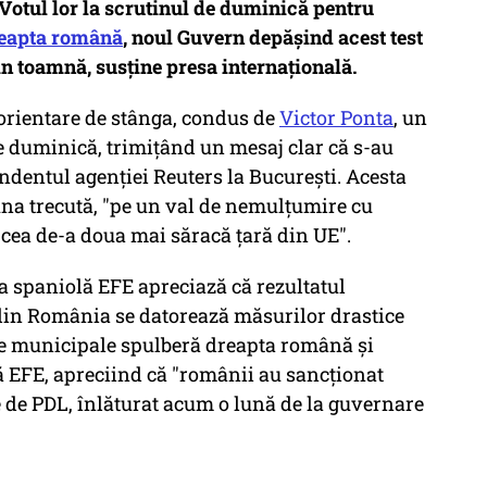
 Votul lor la scrutinul de duminică pentru
eapta română
, noul Guvern depășind acest test
n toamnă, susține presa internațională.
orientare de stânga, condus de
Victor Ponta
, un
de duminică, trimiţând un mesaj clar că s-au
ondentul agenţiei Reuters la Bucureşti. Acesta
una trecută, "pe un val de nemulţumire cu
n cea de-a doua mai săracă ţară din UE".
ia spaniolă EFE apreciază că rezultatul
e din România se datorează măsurilor drastice
ile municipale spulberă dreapta română şi
ază EFE, apreciind că "românii au sancţionat
te de PDL, înlăturat acum o lună de la guvernare