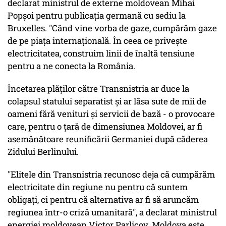
declarat ministrul de externe moldovean Mihai
Popșoi pentru publicația germană cu sediu la
Bruxelles. "Când vine vorba de gaze, cumpărăm gaze
de pe piața internațională. În ceea ce privește
electricitatea, construim linii de înaltă tensiune
pentru a ne conecta la România.
Încetarea plăților către Transnistria ar duce la
colapsul statului separatist și ar lăsa sute de mii de
oameni fără venituri și servicii de bază - o provocare
care, pentru o țară de dimensiunea Moldovei, ar fi
asemănătoare reunificării Germaniei după căderea
Zidului Berlinului.
"Elitele din Transnistria recunosc deja că cumpărăm
electricitate din regiune nu pentru că suntem
obligați, ci pentru că alternativa ar fi să aruncăm
regiunea într-o criză umanitară", a declarat ministrul
energiei moldovean Victor Parlicov. Moldova este