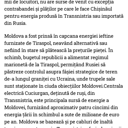
mii de locuitori, nu are surse de venit cu excepția
contrabandei și plăților pe care le face Chișinăul
pentru energia produsă în Transnistria sau importată
din Rusia.
Moldova a fost prinsă în capcana energiei ieftine
furnizate de Tiraspol, neavând alternativă sau
nefiind în stare să plătească la prețurile pieței. În
schimb, bugetul republicii a alimentat regimul
marionetă de la Tiraspol, permițând Rusiei să
păstreze controlul asupra fâșiei strategice de teren
de-a lungul graniței cu Ucraina, unde trupele sale
sunt staționate în ciuda obiecțiilor Moldovei.Centrala
electrică Cuciurgan, deținută de ruși, din
Transnistria, este principala sursă de energie a
Moldovei, furnizând aproximativ patru cincimi din
energia țării în schimbul a sute de milioane de euro
pe an. Moldova se bazează și pe cabluri de înaltă