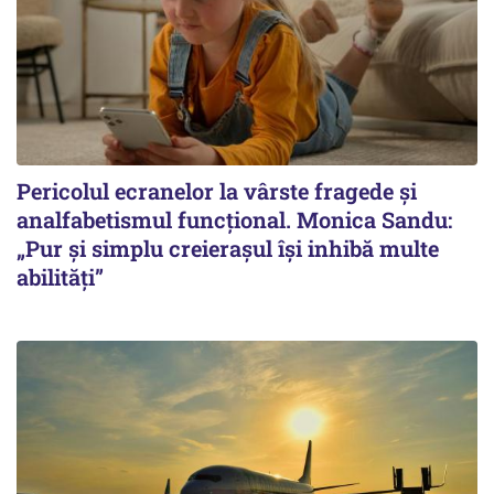
Pericolul ecranelor la vârste fragede și
analfabetismul funcțional. Monica Sandu:
„Pur și simplu creierașul își inhibă multe
abilități”