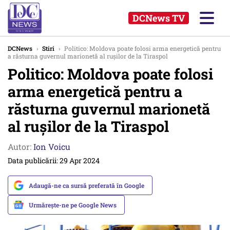
DCNews TV
DCNews
›
Stiri
›
Politico: Moldova poate folosi arma energetică pentru
a răsturna guvernul marionetă al rușilor de la Tiraspol
Politico: Moldova poate folosi
arma energetică pentru a
răsturna guvernul marionetă
al rușilor de la Tiraspol
Autor:
Ion Voicu
Data publicării: 29 Apr 2024
Adaugă-ne ca sursă preferată în Google
Urmărește-ne pe Google News