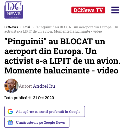
DCNews TV
DCNews
›
Stiri
›
''Pinguinii'' au BLOCAT un aeroport din Europa. Un
activist s-a LIPIT de un avion. Momente halucinante - video
''Pinguinii'' au BLOCAT un
aeroport din Europa. Un
activist s-a LIPIT de un avion.
Momente halucinante - video
Autor:
Andrei Itu
Data publicării: 31 Oct 2020
Adaugă-ne ca sursă preferată în Google
Urmărește-ne pe Google News