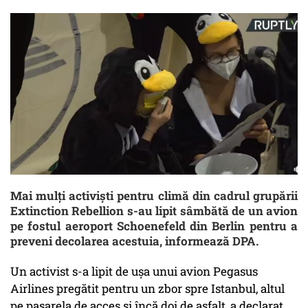
Mai mulţi activişti pentru climă din cadrul grupării
Extinction Rebellion s-au lipit sâmbătă de un avion
pe fostul aeroport Schoenefeld din Berlin pentru a
preveni decolarea acestuia, informează DPA.
Un activist s-a lipit de uşa unui avion Pegasus
Airlines pregătit pentru un zbor spre Istanbul, altul
pe pasarela de acces şi încă doi de asfalt, a declarat