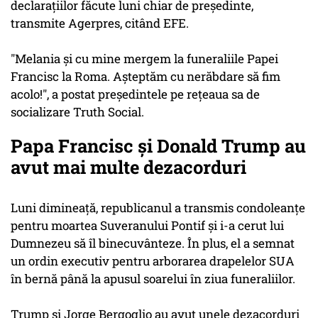
declaraţiilor făcute luni chiar de preşedinte,
transmite Agerpres, citând EFE.
"Melania şi cu mine mergem la funeraliile Papei
Francisc la Roma. Aşteptăm cu nerăbdare să fim
acolo!", a postat preşedintele pe reţeaua sa de
socializare Truth Social.
Papa Francisc și Donald Trump au
avut mai multe dezacorduri
Luni dimineaţă, republicanul a transmis condoleanţe
pentru moartea Suveranului Pontif şi i-a cerut lui
Dumnezeu să îl binecuvânteze. În plus, el a semnat
un ordin executiv pentru arborarea drapelelor SUA
în bernă până la apusul soarelui în ziua funeraliilor.
Trump şi Jorge Bergoglio au avut unele dezacorduri