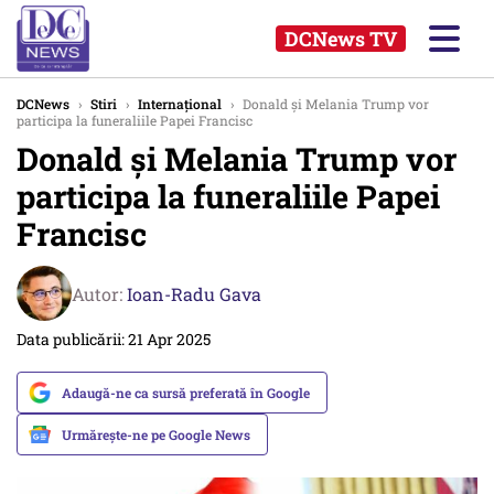
DCNews TV
DCNews
›
Stiri
›
Internațional
›
Donald şi Melania Trump vor
participa la funeraliile Papei Francisc
Donald şi Melania Trump vor
participa la funeraliile Papei
Francisc
Autor:
Ioan-Radu Gava
Data publicării: 21 Apr 2025
Adaugă-ne ca sursă preferată în Google
Urmărește-ne pe Google News