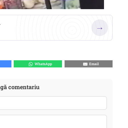
.
→
WhatsApp
Email
gă comentariu