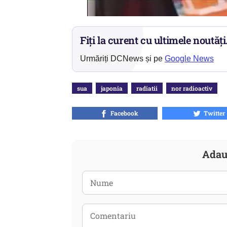
Fiți la curent cu ultimele noutăți
Urmăriți DCNews și pe
Google News
sua
japonia
radiatii
nor radioactiv
Facebook
Twitter
Adau