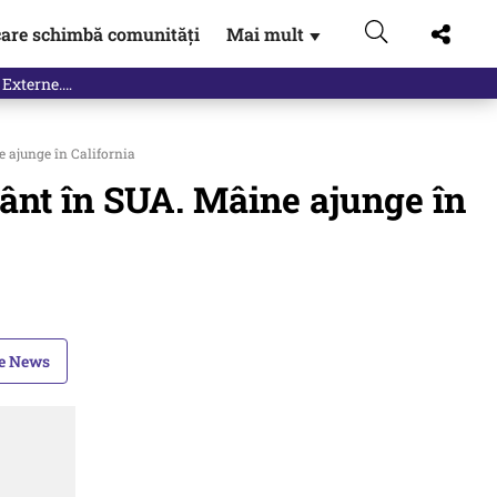
are schimbă comunități
Mai mult
▼
e ajunge în California
vânt în SUA. Mâine ajunge în
le News