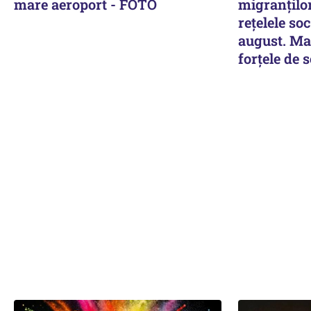
mare aeroport - FOTO
migranților
rețelele so
august. Ma
forțele de 