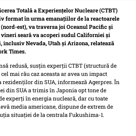
zicerea Totală a Experienţelor Nucleare (CTBT)
iv format în urma emanaţiilor de la reactoarele
nord-est), va traversa joi Oceanul Pacific şi
e vineri seară va acoperi sudul Californiei şi
i, inclusiv Nevada, Utah şi Arizona, relatează
York Times.
 însă redusă, susţin experţii CTBT (structură de
n cel mai rău caz aceasta ar avea un impact
 a rezidenţilor din SUA, informează Agerpres. În
iei din SUA a trimis în Japonia opt tone de
e experţi în energia nucleară, dar cu toate
levă media americane, dispune de extrem de
uţia situaţiei de la centrala Fukushima-1.