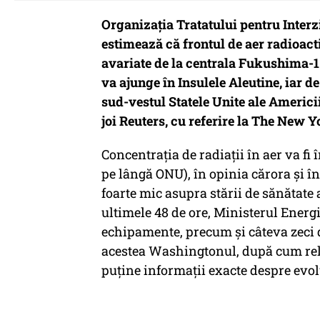
Organizaţia Tratatului pentru Inter
estimează că frontul de aer radioact
avariate de la centrala Fukushima-1 (
va ajunge în Insulele Aleutine, iar d
sud-vestul Statele Unite ale Americi
joi Reuters, cu referire la The New 
Concentraţia de radiaţii în aer va fi
pe lângă ONU), în opinia cărora şi î
foarte mic asupra stării de sănătate
ultimele 48 de ore, Ministerul Energ
echipamente, precum şi câteva zeci d
acestea Washingtonul, după cum re
puţine informaţii exacte despre evol