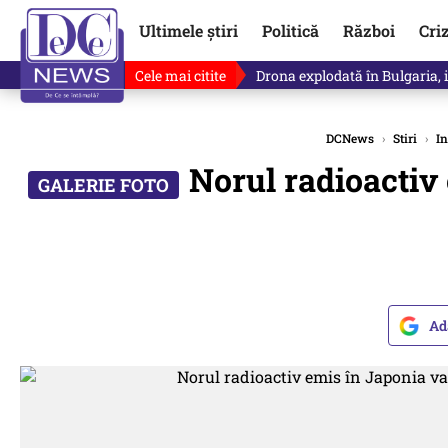
Ultimele știri
Politică
Război
Cri
Cele mai citite
Horoscop 8 august 2026. Astro
DCNews
›
Stiri
›
In
Norul radioactiv 
Ad