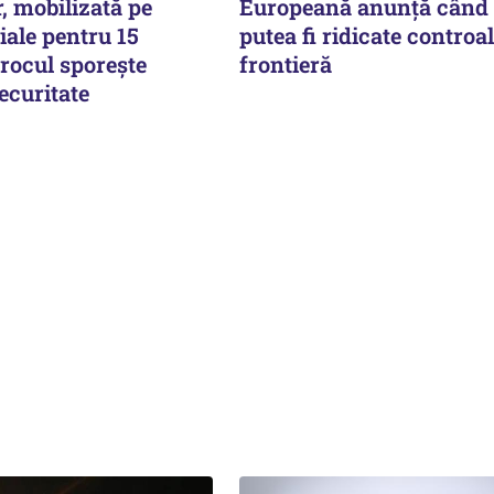
, mobilizată pe
Europeană anunță când 
ciale pentru 15
putea fi ridicate controal
rocul sporește
frontieră
securitate