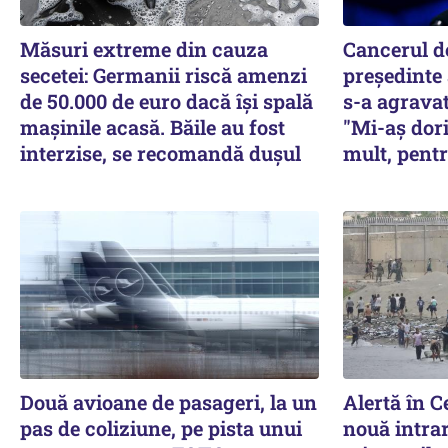
Măsuri extreme din cauza
Cancerul de
secetei: Germanii riscă amenzi
preşedinte
de 50.000 de euro dacă își spală
s-a agravat
mașinile acasă. Băile au fost
"Mi-aș dori
interzise, se recomandă dușul
mult, pentr
Două avioane de pasageri, la un
Alertă în Ce
pas de coliziune, pe pista unui
nouă intra