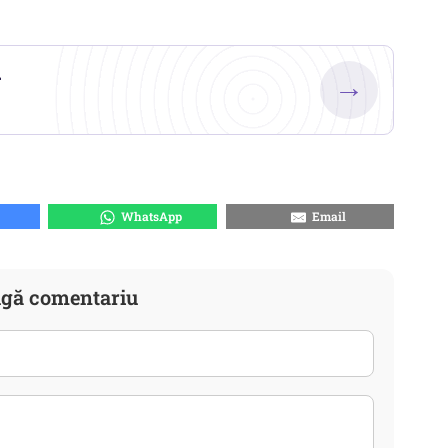
.
→
WhatsApp
Email
gă comentariu