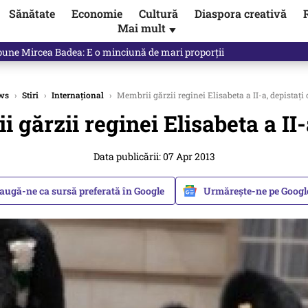
Sănătate
Economie
Cultură
Diaspora creativă
Mai mult
▼
 Ponta, Chirieac anticipa totul. Cine este acum în pericol / VIDEO
ws
›
Stiri
›
Internațional
›
Membrii gărzii reginei Elisabeta a II-a, depistați 
 gărzii reginei Elisabeta a II-
Data publicării: 07 Apr 2013
augă-ne ca sursă preferată în Google
Urmărește-ne pe Goog