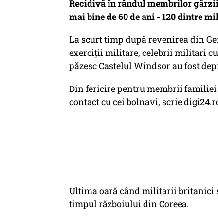
Recidivă în rândul membrilor gărzii 
mai bine de 60 de ani - 120 dintre mi
La scurt timp după revenirea din Ger
exerciții militare, celebrii militari c
păzesc Castelul Windsor au fost depis
Din fericire pentru membrii familiei 
contact cu cei bolnavi, scrie digi24.r
Ultima oară când militarii britanici s
timpul războiului din Coreea.