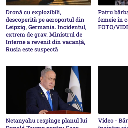
Dronă cu explozibili,
Patru bărba
descoperită pe aeroportul din
femeie în c
Leipzig, Germania. Incidentul,
FOTO/VID
extrem de grav. Ministrul de
Interne a revenit din vacanță,
Rusia este suspectă
Netanyahu respinge planul lui
Video - Băr
Donald Trump pentru Gaza.
înaintea vi