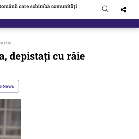
Românii care schimbă comunități
cu râie
a, depistați cu râie
le News