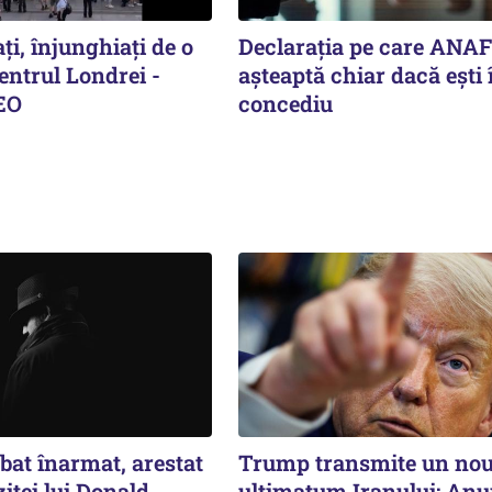
ți, înjunghiați de o
Declarația pe care ANAF
entrul Londrei -
așteaptă chiar dacă ești 
EO
concediu
bat înarmat, arestat
Trump transmite un no
zitei lui Donald
ultimatum Iranului: Anu