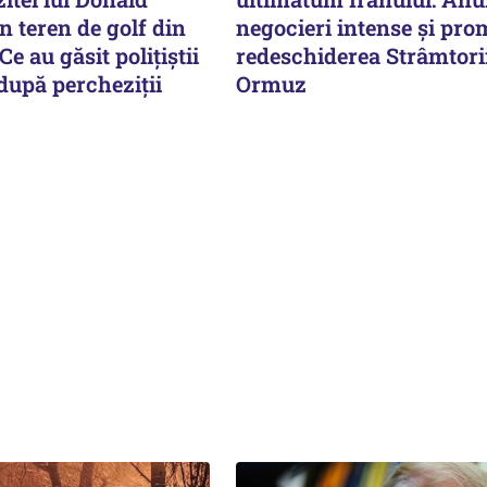
 teren de golf din
negocieri intense și pro
Ce au găsit polițiștii
redeschiderea Strâmtori
 după percheziții
Ormuz