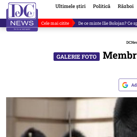
Ultimele știri
Politică
Război
Cele mai citite
Cu luni înainte de anunțul lui
DCNe
Membrii
Ad