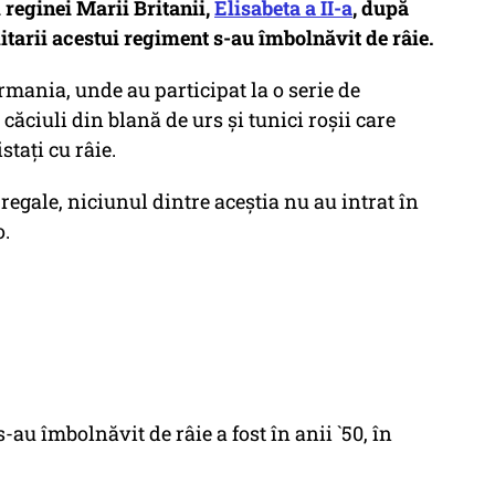
reginei Marii Britanii,
Elisabeta a II-a
, după
litarii acestui regiment s-au îmbolnăvit de râie.
mania, unde au participat la o serie de
u căciuli din blană de urs şi tunici roșii care
tați cu râie.
regale, niciunul dintre aceștia nu au intrat în
o.
-au îmbolnăvit de râie a fost în anii `50, în