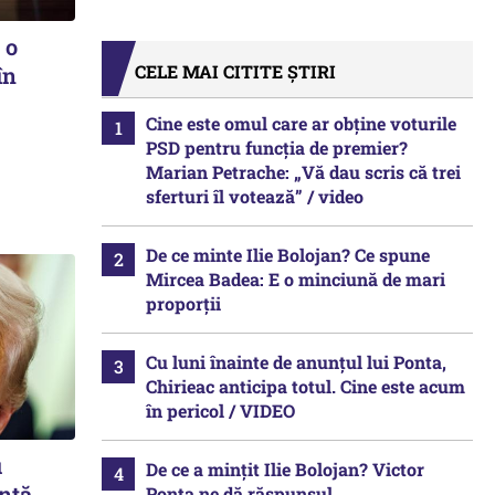
 o
CELE MAI CITITE ȘTIRI
în
Cine este omul care ar obține voturile
PSD pentru funcția de premier?
Marian Petrache: „Vă dau scris că trei
sferturi îl votează” / video
De ce minte Ilie Bolojan? Ce spune
Mircea Badea: E o minciună de mari
proporții
Cu luni înainte de anunțul lui Ponta,
Chirieac anticipa totul. Cine este acum
în pericol / VIDEO
u
De ce a mințit Ilie Bolojan? Victor
nță
Ponta ne dă răspunsul