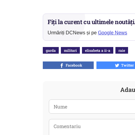
Fiți la curent cu ultimele noutăți
Urmăriți DCNews și pe
Google News
garda
militari
elisabeta a ii-a
raie
Facebook
Twitter
Adau