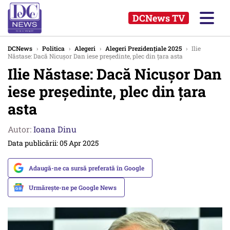
DCNews TV
DCNews
›
Politica
›
Alegeri
›
Alegeri Prezidențiale 2025
›
Ilie
Năstase: Dacă Nicușor Dan iese preşedinte, plec din țara asta
Ilie Năstase: Dacă Nicușor Dan
iese preşedinte, plec din țara
asta
Autor:
Ioana Dinu
Data publicării: 05 Apr 2025
Adaugă-ne ca sursă preferată în Google
Urmărește-ne pe Google News