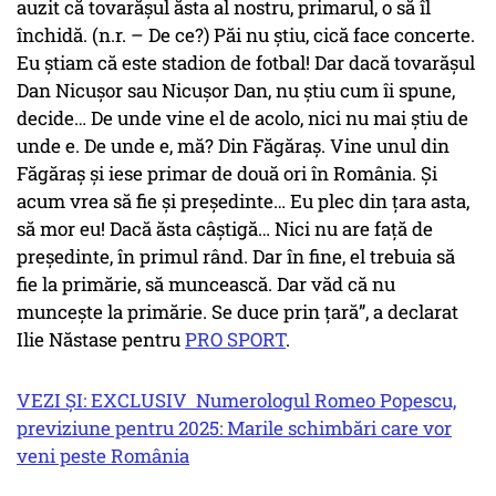
auzit că tovarășul ăsta al nostru, primarul, o să îl
închidă. (n.r. – De ce?) Păi nu știu, cică face concerte.
Eu știam că este stadion de fotbal! Dar dacă tovarășul
Dan Nicușor sau Nicușor Dan, nu știu cum îi spune,
decide… De unde vine el de acolo, nici nu mai știu de
unde e. De unde e, mă? Din Făgăraș. Vine unul din
Făgăraș și iese primar de două ori în România. Și
acum vrea să fie și președinte… Eu plec din țara asta,
să mor eu! Dacă ăsta câștigă… Nici nu are față de
președinte, în primul rând. Dar în fine, el trebuia să
fie la primărie, să muncească. Dar văd că nu
muncește la primărie. Se duce prin țară”, a declarat
Ilie Năstase pentru
PRO SPORT
.
VEZI ȘI: EXCLUSIV Numerologul Romeo Popescu,
previziune pentru 2025: Marile schimbări care vor
veni peste România