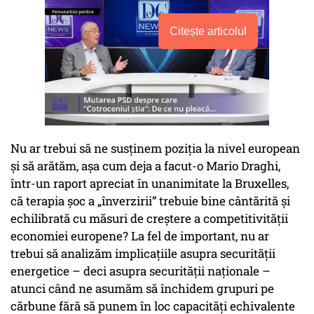
Citește articolul
Nu ar trebui să ne susținem poziția la nivel european
și să arătăm, așa cum deja a facut-o Mario Draghi,
într-un raport apreciat în unanimitate la Bruxelles,
că terapia șoc a „înverzirii” trebuie bine cântărită și
echilibrată cu măsuri de creștere a competitivității
economiei europene? La fel de important, nu ar
trebui să analizăm implicațiile asupra securității
energetice – deci asupra securității naționale –
atunci când ne asumăm să închidem grupuri pe
cărbune fără să punem în loc capacități echivalente