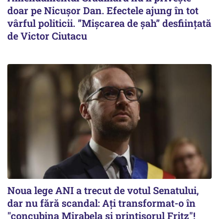
doar pe Nicușor Dan. Efectele ajung în tot
vârful politicii. ”Mișcarea de șah” desființată
de Victor Ciutacu
Noua lege ANI a trecut de votul Senatului,
dar nu fără scandal: Ați transformat-o în
"concubina Mirabela şi prinţişorul Fritz"!