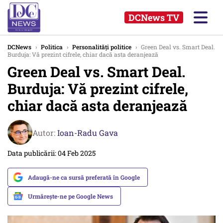
DCNews TV
DCNews
›
Politica
›
Personalități politice
›
Green Deal vs. Smart Deal.
Burduja: Vă prezint cifrele, chiar dacă asta deranjează
Green Deal vs. Smart Deal.
Burduja: Vă prezint cifrele,
chiar dacă asta deranjează
Autor:
Ioan-Radu Gava
Data publicării: 04 Feb 2025
Adaugă-ne ca sursă preferată în Google
Urmărește-ne pe Google News