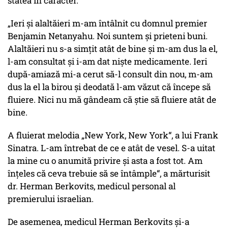
stătea în caracter.
„Ieri și alaltăieri m-am întâlnit cu domnul premier
Benjamin Netanyahu. Noi suntem și prieteni buni.
Alaltăieri nu s-a simțit atât de bine și m-am dus la el,
l-am consultat și i-am dat niște medicamente. Ieri
după-amiază mi-a cerut să-l consult din nou, m-am
dus la el la birou și deodată l-am văzut că începe să
fluiere. Nici nu mă gândeam că știe să fluiere atât de
bine.
A fluierat melodia
„New York, New York“
, a lui Frank
Sinatra. L-am întrebat de ce e atât de vesel. S-a uitat
la mine cu o anumită privire și asta a fost tot. Am
înțeles că ceva trebuie să se întâmple“, a mărturisit
dr. Herman Berkovits, medicul personal al
premierului israelian.
De asemenea, medicul Herman Berkovits și-a