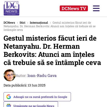
DCNews TV
DCNews
›
Stiri
›
Internațional
›
Gestul misterios făcut ieri de
Netanyahu. Dr. Herman Berkovits: Atunci am înțeles că trebuie să se
întâmple ceva
Gestul misterios făcut ieri de
Netanyahu. Dr. Herman
Berkovits: Atunci am înțeles
că trebuie să se întâmple ceva
Autor:
Ioan-Radu Gava
Data publicării: 13 Iun 2025
Adaugă-ne ca sursă preferată în Google
Urmărește-ne pe Google News