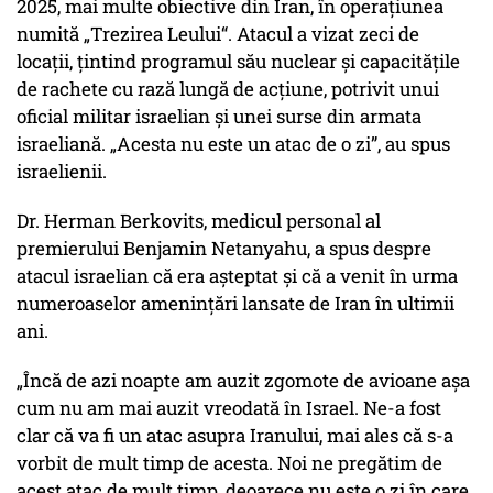
2025, mai multe obiective din Iran, în operațiunea
numită „Trezirea Leului“. Atacul a vizat zeci de
locații, țintind programul său nuclear și capacitățile
de rachete cu rază lungă de acțiune, potrivit unui
oficial militar israelian și unei surse din armata
israeliană. „Acesta nu este un atac de o zi”, au spus
israelienii.
Dr. Herman Berkovits, medicul personal al
premierului Benjamin Netanyahu, a spus despre
atacul israelian că era așteptat și că a venit în urma
numeroaselor amenințări lansate de Iran în ultimii
ani.
„Încă de azi noapte am auzit zgomote de avioane așa
cum nu am mai auzit vreodată în Israel. Ne-a fost
clar că va fi un atac asupra Iranului, mai ales că s-a
vorbit de mult timp de acesta. Noi ne pregătim de
acest atac de mult timp, deoarece nu este o zi în care