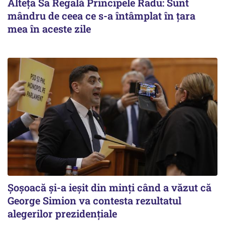
Alteţa Sa Regală Principele Radu: Sunt
mândru de ceea ce s-a întâmplat în ţara
mea în aceste zile
Șoșoacă și-a ieșit din minți când a văzut că
George Simion va contesta rezultatul
alegerilor prezidențiale