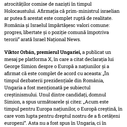
atrocităților comise de naziști în timpul
Holocaustului. Afirmația că prim-ministrul israelian
ar putea fi arestat este complet ruptă de realitate.
România și Israelul împărtășesc valori comune:
progres, libertate și o poziție comună împotriva
terorii” arată Israel Național News.
Viktor Orbán, premierul Ungariei,
a publicat un
mesaj pe platforma X, în care a citat declarația lui
George Simion despre o Europă a națiunilor și a
afirmat că este complet de acord cu aceasta: „În
timpul dezbaterii prezidențiale din România,
Ungaria a fost menționată pe subiectul
creștinismului. Unul dintre candidați, domnul
Simion, a spus următoarele și citez:
„Acum este
timpul pentru Europa națiunilor, o Europă creștină, în
care vom lupta pentru dreptul nostru de a fi cetățeni
europeni“.
Asta nu a fost spus în Ungaria, ci în