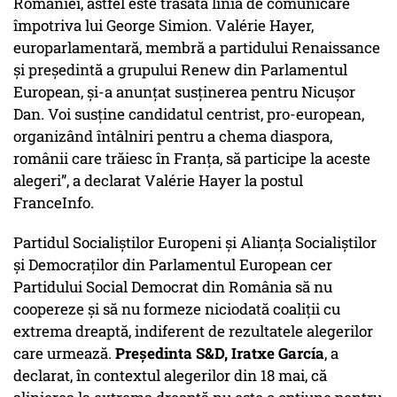
României, astfel este trasată linia de comunicare
împotriva lui George Simion. Valérie Hayer,
europarlamentară, membră a partidului Renaissance
și președintă a grupului Renew din Parlamentul
European, și-a anunțat susținerea pentru Nicușor
Dan. Voi susține candidatul centrist, pro-european,
organizând întâlniri pentru a chema diaspora,
românii care trăiesc în Franța, să participe la aceste
alegeri”, a declarat Valérie Hayer la postul
FranceInfo.
Partidul Socialiștilor Europeni și Alianța Socialiștilor
și Democraților din Parlamentul European cer
Partidului Social Democrat din România să nu
coopereze și să nu formeze niciodată coaliții cu
extrema dreaptă, indiferent de rezultatele alegerilor
care urmează.
Președinta S&D, Iratxe García
, a
declarat, în contextul alegerilor din 18 mai, că