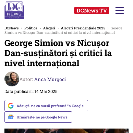
DCNews TV
DCNews
›
Politica
›
Alegeri
›
Alegeri Prezidențiale 2025
›
George
Simion vs Nicușor Dan-susținători și critici la nivel internațional
George Simion vs Nicușor
Dan-susținători și critici la
nivel internațional
Autor:
Anca Murgoci
Data publicării: 14 Mai 2025
Adaugă-ne ca sursă preferată în Google
Urmărește-ne pe Google News