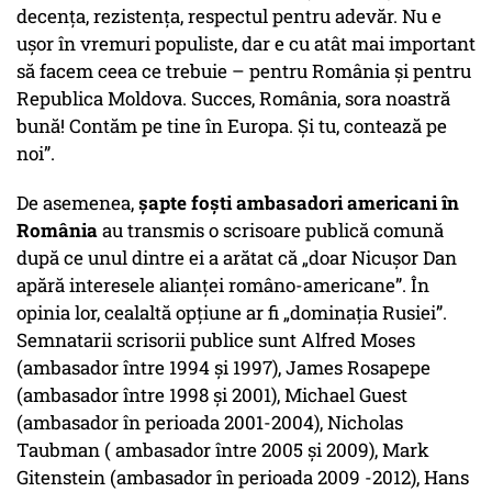
decența, rezistența, respectul pentru adevăr. Nu e
ușor în vremuri populiste, dar e cu atât mai important
să facem ceea ce trebuie – pentru România și pentru
Republica Moldova. Succes, România, sora noastră
bună! Contăm pe tine în Europa. Și tu, contează pe
noi”.
De asemenea,
șapte foști ambasadori americani în
România
au transmis o scrisoare publică comună
după ce unul dintre ei a arătat că „doar Nicușor Dan
apără interesele alianței româno-americane”. În
opinia lor, cealaltă opțiune ar fi „dominația Rusiei”.
Semnatarii scrisorii publice sunt Alfred Moses
(ambasador între 1994 și 1997), James Rosapepe
(ambasador între 1998 și 2001), Michael Guest
(ambasador în perioada 2001-2004), Nicholas
Taubman ( ambasador între 2005 și 2009), Mark
Gitenstein (ambasador în perioada 2009 -2012), Hans