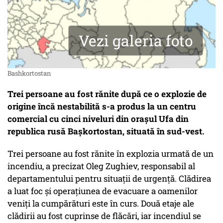
Vezi galeria foto
Bashkortostan
Trei persoane au fost rănite după ce o explozie de
origine încă nestabilită s-a produs la un centru
comercial cu cinci niveluri din oraşul Ufa din
republica rusă Başkortostan, situată în sud-vest.
Trei persoane au fost rănite în explozia urmată de un
incendiu, a precizat Oleg Zughiev, responsabil al
departamentului pentru situaţii de urgenţă. Clădirea
a luat foc şi operaţiunea de evacuare a oamenilor
veniţi la cumpărături este în curs. Două etaje ale
clădirii au fost cuprinse de flăcări, iar incendiul se