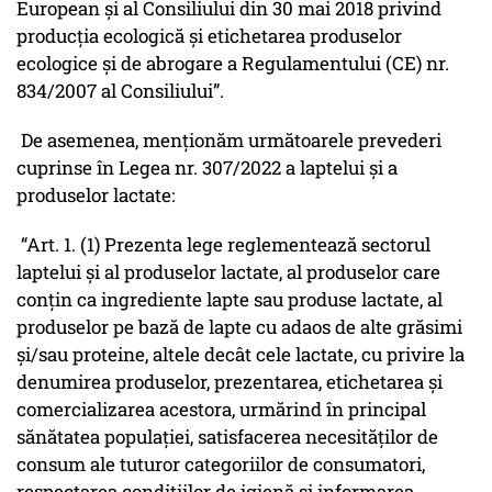
European şi al Consiliului din 30 mai 2018 privind
producţia ecologică şi etichetarea produselor
ecologice şi de abrogare a Regulamentului (CE) nr.
834/2007 al Consiliului”.
De asemenea, menționăm următoarele prevederi
cuprinse în Legea nr. 307/2022 a laptelui şi a
produselor lactate:
“Art. 1. (1) Prezenta lege reglementează sectorul
laptelui şi al produselor lactate, al produselor care
conţin ca ingrediente lapte sau produse lactate, al
produselor pe bază de lapte cu adaos de alte grăsimi
şi/sau proteine, altele decât cele lactate, cu privire la
denumirea produselor, prezentarea, etichetarea şi
comercializarea acestora, urmărind în principal
sănătatea populaţiei, satisfacerea necesităţilor de
consum ale tuturor categoriilor de consumatori,
respectarea condiţiilor de igienă şi informarea