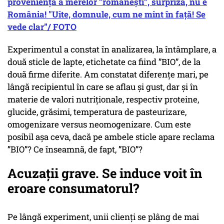
proveniență a merelor ”românești”, surpriză, nu e
România! "Uite, domnule, cum ne mint în față! Se
vede clar”/ FOTO
Experimentul a constat în analizarea, la întâmplare, a
două sticle de lapte, etichetate ca fiind ”BIO”, de la
două firme diferite. Am constatat diferențe mari, pe
lângă recipientul în care se aflau și gust, dar și în
materie de valori nutriționale, respectiv proteine,
glucide, grăsimi, temperatura de pasteurizare,
omogenizare versus neomogenizare. Cum este
posibil așa ceva, dacă pe ambele sticle apare reclama
”BIO”? Ce înseamnă, de fapt, ”BIO”?
Acuzații grave. Se induce voit în
eroare consumatorul?
Pe lângă experiment, unii clienți se plâng de mai