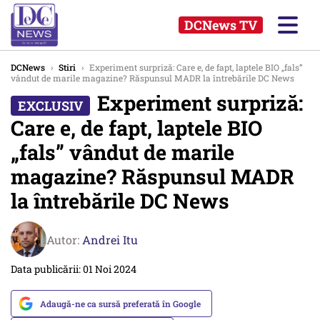
DCNews TV
DCNews
›
Stiri
›
Experiment surpriză: Care e, de fapt, laptele BIO „fals”
vândut de marile magazine? Răspunsul MADR la întrebările DC News
Experiment surpriză:
Care e, de fapt, laptele BIO
„fals” vândut de marile
magazine? Răspunsul MADR
la întrebările DC News
Autor:
Andrei Itu
Data publicării: 01 Noi 2024
Adaugă-ne ca sursă preferată în Google