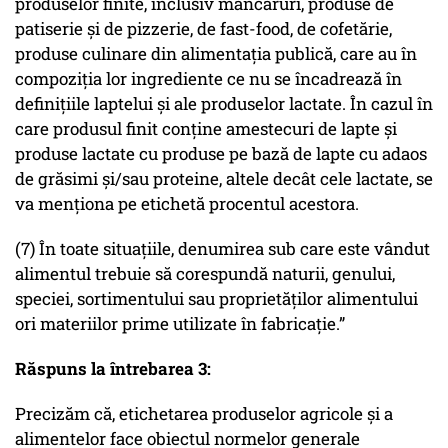
produselor finite, inclusiv mâncăruri, produse de
patiserie şi de pizzerie, de fast-food, de cofetărie,
produse culinare din alimentaţia publică, care au în
compoziţia lor ingrediente ce nu se încadrează în
definiţiile laptelui şi ale produselor lactate. În cazul în
care produsul finit conţine amestecuri de lapte şi
produse lactate cu produse pe bază de lapte cu adaos
de grăsimi şi/sau proteine, altele decât cele lactate, se
va menţiona pe etichetă procentul acestora.
(7) În toate situaţiile, denumirea sub care este vândut
alimentul trebuie să corespundă naturii, genului,
speciei, sortimentului sau proprietăţilor alimentului
ori materiilor prime utilizate în fabricaţie.”
Răspuns la întrebarea 3:
Precizăm că, etichetarea produselor agricole și a
alimentelor face obiectul normelor generale