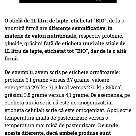
O sticlă de 1L litru de lapte, etichetat ”BIO”,
de la o
anumită firmă are
diferențe semnificative, în
materie de valori nutriționale,
respectiv proteine,
glucide, grăsimi
față de eticheta unei alte sticle de
1L litru de lapte, etichetat tot ”BIO”, dar de la o altă
firmă.
De exemplu, avem scris pe etichete următoarele:
proteine 3,1 grame versus 3,7 grame, valoare
energetică 297 kj/ 71,3 kcal versus 270 kj / 85kcal,
grăsimi 3,8 grame versus 4,1 grame. De asemenea, pe
eticheta unuia scrie că este neomogenizat, iar
eticheta celuilalt scrie că este omogenizat. Apoi, scrie
temperatură înaltă de pasteurizare versus o
temperatura mai mică de pasteurizare.
De unde
aceste diferențe, dacă ambele produse sunt