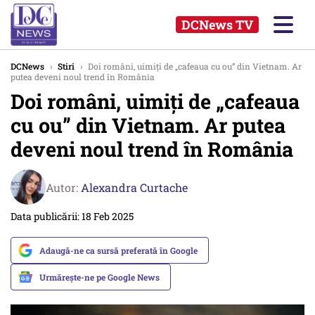
DCNews TV
DCNews
›
Stiri
›
Doi români, uimiți de „cafeaua cu ou” din Vietnam. Ar
putea deveni noul trend în România
Doi români, uimiți de „cafeaua
cu ou” din Vietnam. Ar putea
deveni noul trend în România
Autor:
Alexandra Curtache
Data publicării: 18 Feb 2025
Adaugă-ne ca sursă preferată în Google
Urmărește-ne pe Google News