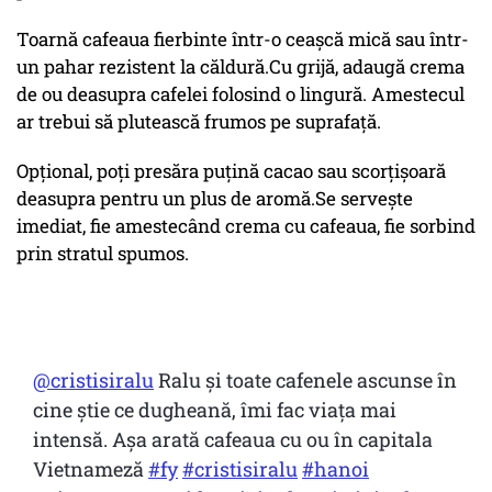
Toarnă cafeaua fierbinte într-o ceașcă mică sau într-
un pahar rezistent la căldură.Cu grijă, adaugă crema
de ou deasupra cafelei folosind o lingură. Amestecul
ar trebui să plutească frumos pe suprafață.
Opțional, poți presăra puțină cacao sau scorțișoară
deasupra pentru un plus de aromă.Se servește
imediat, fie amestecând crema cu cafeaua, fie sorbind
prin stratul spumos.
@cristisiralu
Ralu și toate cafenele ascunse în
cine știe ce dugheană, îmi fac viața mai
intensă. Așa arată cafeaua cu ou în capitala
Vietnameză
#fy
#cristisiralu
#hanoi