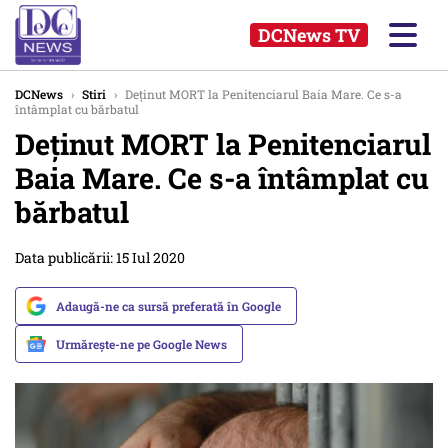
DCNews TV
DCNews
›
Stiri
›
Deținut MORT la Penitenciarul Baia Mare. Ce s-a
întâmplat cu bărbatul
Deținut MORT la Penitenciarul
Baia Mare. Ce s-a întâmplat cu
bărbatul
Data publicării: 15 Iul 2020
Adaugă-ne ca sursă preferată în Google
Urmărește-ne pe Google News