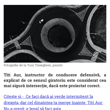
Fotografie de la Tuur Tisseghem, pexels
Titi Aur, instructor de conducere defensivă, a
explicat de ce sensul giratoriu este considerat cea
mai sigură intersecție, dacă este proiectat corect.
Citește și - Ce faci dacă ai verde intermitent la
dreapta, dar cel dinaintea ta merge înainte. Titi Aur:
Nu a greșit, e legal să faci asta