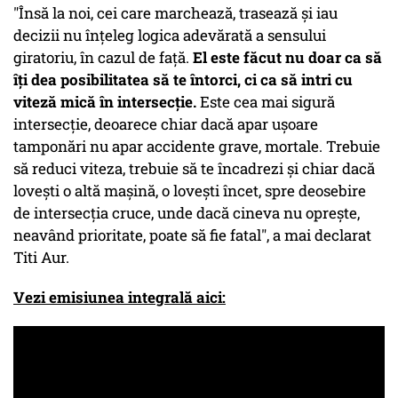
"Însă la noi, cei care marchează, trasează și iau
decizii nu înțeleg logica adevărată a sensului
giratoriu, în cazul de față.
El este făcut nu doar ca să
îți dea posibilitatea să te întorci, ci ca să intri cu
viteză mică în intersecție.
Este cea mai sigură
intersecție, deoarece chiar dacă apar ușoare
tamponări nu apar accidente grave, mortale. Trebuie
să reduci viteza, trebuie să te încadrezi și chiar dacă
lovești o altă mașină, o lovești încet, spre deosebire
de intersecția cruce, unde dacă cineva nu oprește,
neavând prioritate, poate să fie fatal", a mai declarat
Titi Aur.
Vezi emisiunea integrală aici: