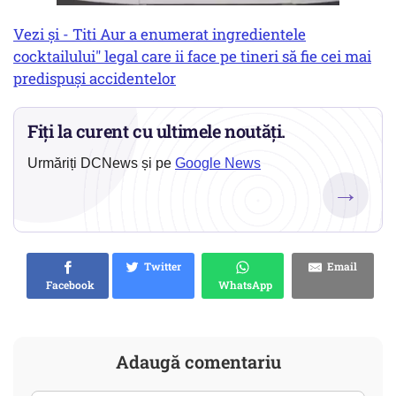
Vezi și - Titi Aur a enumerat ingredientele
cocktailului" legal care ii face pe tineri să fie cei mai
predispuși accidentelor
Fiți la curent cu ultimele noutăți.
Urmăriți DCNews și pe
Google News
→
Twitter
Email
Facebook
WhatsApp
Adaugă comentariu