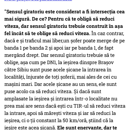
"Sensul giratoriu este considerat a fi intersecția cea
mai sigură. De ce? Pentru că te obligă să reduci
viteza, dar sensul giratoriu trebuie construit în așa
fel încât să te oblige să reduci viteza.
În caz contrar,
dacă e și traficul mai liber,un șofer poate merge de pe
banda 1 pe banda 2 și apoi iar pe banda 1, de fapt
mergând drept. Dar sensul giratoriu trebuie să te
oblige, așa cum pe DN1, la ieșirea dinspre Brașov
către Sibiu sunt puse acele șicane la intrarea în
localități, înjurate de toți șoferii, mai ales de cei cu
mașini mari. Dar acele șicane au un sens, ele sunt
puse acolo ca să reduci viteza. Și dacă sunt
amplasate la ieșirea și intrarea într-o localitate nu
prea mai are sens dacă ești cu TIR-ul să reduci viteza
la intrare, apoi să mărești viteza și iar să reduci la
ieșirea, ci o ții constant la 50 km/oră, știind că la
ieșire este acea șicană.
Ele sunt enervante, dar te