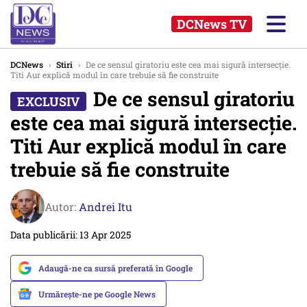
DCNews TV
DCNews
›
Stiri
›
De ce sensul giratoriu este cea mai sigură intersecție.
Titi Aur explică modul în care trebuie să fie construite
De ce sensul giratoriu
este cea mai sigură intersecție.
Titi Aur explică modul în care
trebuie să fie construite
Autor:
Andrei Itu
Data publicării: 13 Apr 2025
Adaugă-ne ca sursă preferată în Google
Urmărește-ne pe Google News