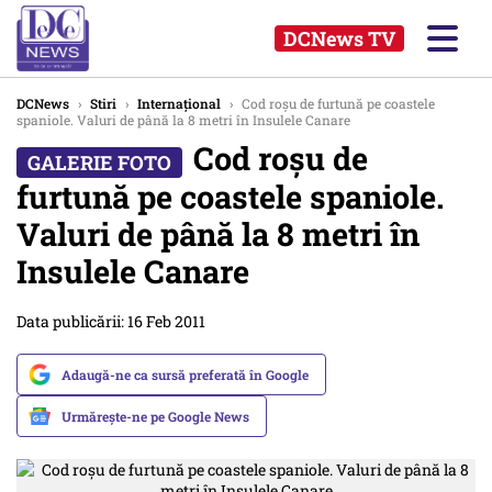
DCNews TV
DCNews
›
Stiri
›
Internațional
›
Cod roșu de furtună pe coastele
spaniole. Valuri de până la 8 metri în Insulele Canare
Cod roșu de
furtună pe coastele spaniole.
Valuri de până la 8 metri în
Insulele Canare
Data publicării: 16 Feb 2011
Adaugă-ne ca sursă preferată în Google
Urmărește-ne pe Google News