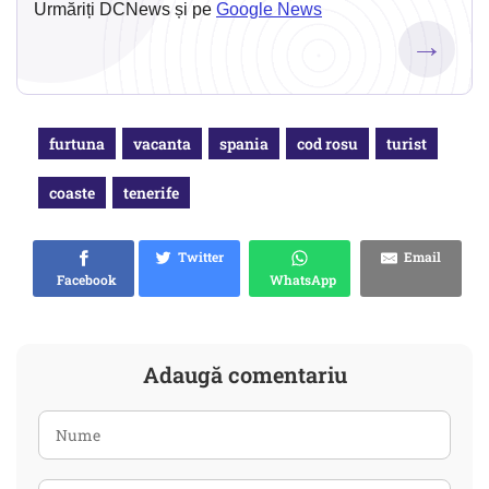
Urmăriți DCNews și pe
Google News
→
furtuna
vacanta
spania
cod rosu
turist
coaste
tenerife
Twitter
Email
Facebook
WhatsApp
Adaugă comentariu