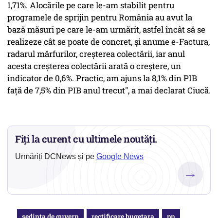
1,71%. Alocările pe care le-am stabilit pentru
programele de sprijin pentru România au avut la
bază măsuri pe care le-am urmărit, astfel încât să se
realizeze cât se poate de concret, şi anume e-Factura,
radarul mărfurilor, creşterea colectării, iar anul
acesta creşterea colectării arată o creştere, un
indicator de 0,6%. Practic, am ajuns la 8,1% din PIB
faţă de 7,5% din PIB anul trecut", a mai declarat Ciucă.
Fiți la curent cu ultimele noutăți.
Urmăriți DCNews și pe
Google News
→
sedinta de guvern
rectificare bugetara
pn