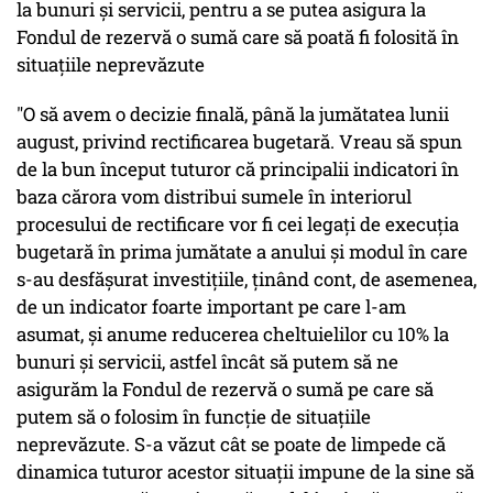
la bunuri şi servicii, pentru a se putea asigura la
Fondul de rezervă o sumă care să poată fi folosită în
situaţiile neprevăzute
"O să avem o decizie finală, până la jumătatea lunii
august, privind rectificarea bugetară. Vreau să spun
de la bun început tuturor că principalii indicatori în
baza cărora vom distribui sumele în interiorul
procesului de rectificare vor fi cei legaţi de execuţia
bugetară în prima jumătate a anului şi modul în care
s-au desfăşurat investiţiile, ţinând cont, de asemenea,
de un indicator foarte important pe care l-am
asumat, şi anume reducerea cheltuielilor cu 10% la
bunuri şi servicii, astfel încât să putem să ne
asigurăm la Fondul de rezervă o sumă pe care să
putem să o folosim în funcţie de situaţiile
neprevăzute. S-a văzut cât se poate de limpede că
dinamica tuturor acestor situaţii impune de la sine să