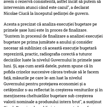
avem o rezervă consistentă, astfel încât să putem să
intervenim atunci când este cazul", a declarat
Nicolae Ciucă la începutul şedinţei de guvern.
Acesta a precizat că analiza execuţiei bugetare pe
primele şase luni este în proces de finalizare.
"Suntem în procesul de finalizare a analizei execuţiei
bugetare pe prima jumătate a anului şi consider
necesar să subliniez că această execuţie bugetară
reprezintă, practic, radiografia corectă a tuturor
deciziilor luate la nivelul Guvernului în primele şase
luni. Şi, aşa cum arată datele, putem spune că în
pofida crizelor succesive cărora trebuie să le facem
faţă, măsurile pe care le-am luat la nivelul
Guvernului pentru protejarea economiei şi a
cetăţenilor s-au reflectat în creşterea veniturilor şi în
menţinerea cheltuielilor bugetare sub creşterea
valorii nominale a produsului intern brut", a susţinut