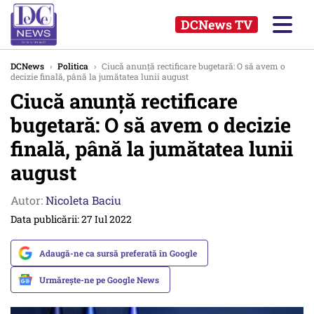
DCNews TV
DCNews
›
Politica
›
Ciucă anunță rectificare bugetară: O să avem o
decizie finală, până la jumătatea lunii august
Ciucă anunță rectificare
bugetară: O să avem o decizie
finală, până la jumătatea lunii
august
Autor:
Nicoleta Baciu
Data publicării: 27 Iul 2022
Adaugă-ne ca sursă preferată în Google
Urmărește-ne pe Google News