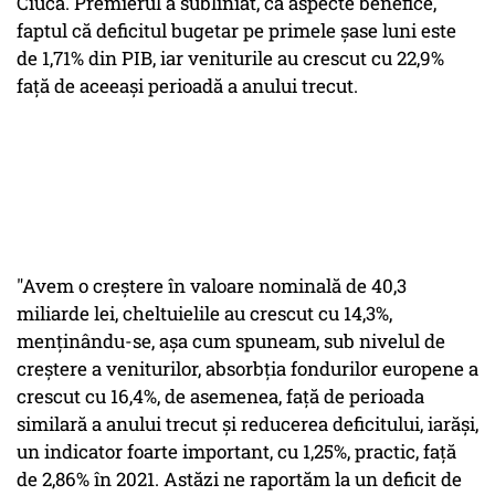
Ciucă. Premierul a subliniat, ca aspecte benefice,
faptul că deficitul bugetar pe primele şase luni este
de 1,71% din PIB, iar veniturile au crescut cu 22,9%
faţă de aceeaşi perioadă a anului trecut.
"Avem o creştere în valoare nominală de 40,3
miliarde lei, cheltuielile au crescut cu 14,3%,
menţinându-se, aşa cum spuneam, sub nivelul de
creştere a veniturilor, absorbţia fondurilor europene a
crescut cu 16,4%, de asemenea, faţă de perioada
similară a anului trecut şi reducerea deficitului, iarăşi,
un indicator foarte important, cu 1,25%, practic, faţă
de 2,86% în 2021. Astăzi ne raportăm la un deficit de