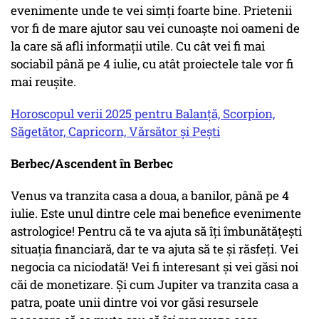
evenimente unde te vei simți foarte bine. Prietenii
vor fi de mare ajutor sau vei cunoaște noi oameni de
la care să afli informații utile. Cu cât vei fi mai
sociabil până pe 4 iulie, cu atât proiectele tale vor fi
mai reușite.
Horoscopul verii 2025 pentru Balanță, Scorpion,
Săgetător, Capricorn, Vărsător și Pești
Berbec/Ascendent în Berbec
Venus va tranzita casa a doua, a banilor, până pe 4
iulie. Este unul dintre cele mai benefice evenimente
astrologice! Pentru că te va ajuta să îți îmbunătățești
situația financiară, dar te va ajuta să te și răsfeți. Vei
negocia ca niciodată! Vei fi interesant și vei găsi noi
căi de monetizare. Și cum Jupiter va tranzita casa a
patra, poate unii dintre voi vor găsi resursele