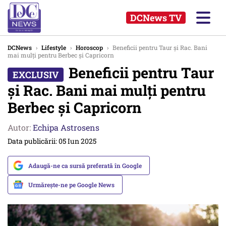
DCNews TV
DCNews
›
Lifestyle
›
Horoscop
›
Beneficii pentru Taur și Rac. Bani
mai mulți pentru Berbec și Capricorn
Beneficii pentru Taur
și Rac. Bani mai mulți pentru
Berbec și Capricorn
Autor:
Echipa Astrosens
Data publicării: 05 Iun 2025
Adaugă-ne ca sursă preferată în Google
Urmărește-ne pe Google News