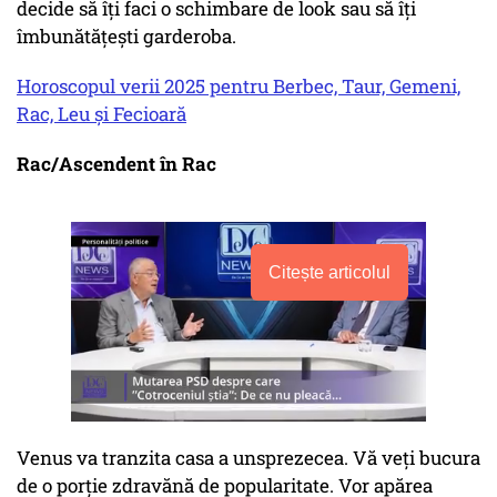
decide să îți faci o schimbare de look sau să îți
îmbunătățești garderoba.
Horoscopul verii 2025 pentru Berbec, Taur, Gemeni,
Rac, Leu și Fecioară
Rac/Ascendent în Rac
Citește articolul
Venus va tranzita casa a unsprezecea. Vă veți bucura
de o porție zdravănă de popularitate. Vor apărea