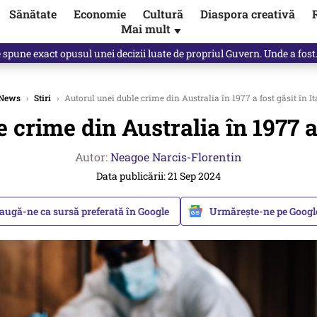
Sănătate
Economie
Cultură
Diaspora creativă
Mai mult
▼
spune Mircea Badea: E o minciună de mari proporții
News
›
Stiri
›
Autorul unei duble crime din Australia în 1977 a fost găsit în It
 crime din Australia în 1977 a f
Autor:
Neagoe Narcis-Florentin
Data publicării: 21 Sep 2024
augă-ne ca sursă preferată în Google
Urmărește-ne pe Goog