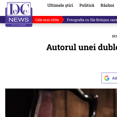
Ultimele știri
Politică
Război
Cele mai citite
De ce minte Ilie Bolojan? Ce 
DC
Autorul unei duble
Ad