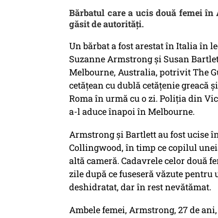
Bărbatul care a ucis două femei în A
găsit de autorități.
Un bărbat a fost arestat în Italia în 
Suzanne Armstrong și Susan Bartlett,
Melbourne, Australia, potrivit The G
cetățean cu dublă cetățenie greacă și
Roma în urmă cu o zi. Poliția din Vic
a-l aduce înapoi în Melbourne.
Armstrong și Bartlett au fost ucise î
Collingwood, în timp ce copilul uneia
altă cameră. Cadavrele celor două feme
zile după ce fuseseră văzute pentru u
deshidratat, dar în rest nevătămat.
Ambele femei, Armstrong, 27 de ani, 