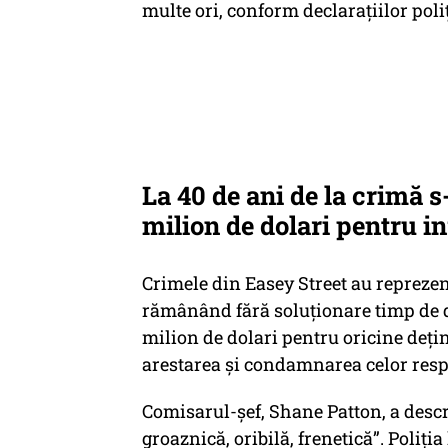
multe ori, conform declarațiilor poliț
La 40 de ani de la crimă 
milion de dolari pentru in
Crimele din Easey Street au repreze
rămânând fără soluționare timp de de
milion de dolari pentru oricine dețin
arestarea și condamnarea celor resp
Comisarul-șef, Shane Patton, a descr
groaznică, oribilă, frenetică”. Poliția