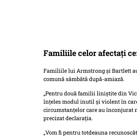
Familiile celor afectați ce
Familiile lui Armstrong și Bartlett au
comună sâmbătă după-amiază.
„Pentru două familii liniștite din Vi
înțeles modul inutil și violent în c
circumstanțelor care au înconjurat mo
precizat declarația.
„Vom fi pentru totdeauna recunoscăto