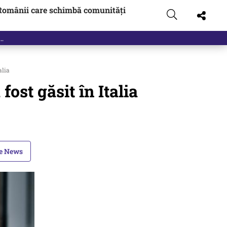
Românii care schimbă comunități
alia
ost găsit în Italia
le News