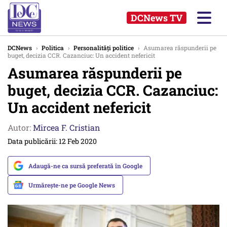
DCNews TV
DCNews
›
Politica
›
Personalități politice
›
Asumarea răspunderii pe
buget, decizia CCR. Cazanciuc: Un accident nefericit
Asumarea răspunderii pe
buget, decizia CCR. Cazanciuc:
Un accident nefericit
Autor:
Mircea F. Cristian
Data publicării: 12 Feb 2020
Adaugă-ne ca sursă preferată în Google
Urmărește-ne pe Google News