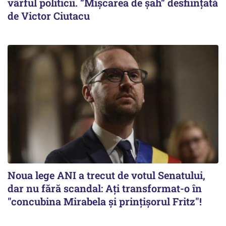
vârful politicii. ”Mișcarea de șah” desființată
de Victor Ciutacu
Noua lege ANI a trecut de votul Senatului,
dar nu fără scandal: Ați transformat-o în
"concubina Mirabela şi prinţişorul Fritz"!