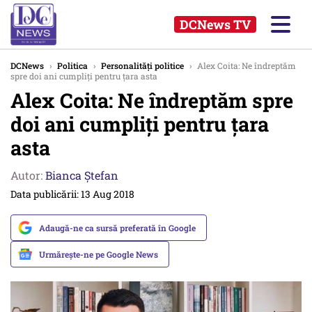
DCNews TV
DCNews
›
Politica
›
Personalități politice
›
Alex Coita: Ne îndreptăm
spre doi ani cumpliți pentru țara asta
Alex Coita: Ne îndreptăm spre
doi ani cumpliți pentru țara
asta
Autor:
Bianca Ştefan
Data publicării: 13 Aug 2018
Adaugă-ne ca sursă preferată în Google
Urmărește-ne pe Google News