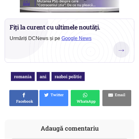
Fiți la curent cu ultimele noutăți.
Urmăriți DCNews și pe
Google News
→
romania
ani
razboi politic
Twitter
Email
Facebook
WhatsApp
Adaugă comentariu