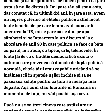
la masă și să ne gândim la ce facem pentru ca țara
asta să nu fie distrusă. Îmi pare rău să spun asta,
dar constat că, în ultimii doi ani, în țara asta, avem
un regres puternic al elitelor politicii astfel încât
toate beneficiile pe care le-am avut, cum ar fi
aderarea la UE, mi se pare că se duc pe apa
sâmbetei și ne întoarcem la un discurs și la o
abordare de anii 90 în care politica se face cu bâta,
cu parul, în stradă, cu țipete, urle, telenovele. În
toate țările cu o tradiție democratică exista o
cutumă care prevedea că dincolo de lupta politică
normală, elitele țării erau capabile oricând să se
întâlnească în spatele ușilor închise și să se
găsească soluții pentru ca țara să meargă mai
departe. Așa cum stau lucrurile în România în
momentul de față, nu văd posibil așa ceva.
Dacă nu se va trezi cineva care astăzi are un
cuvânt de spus la conducerea țării, ne îndreptăm