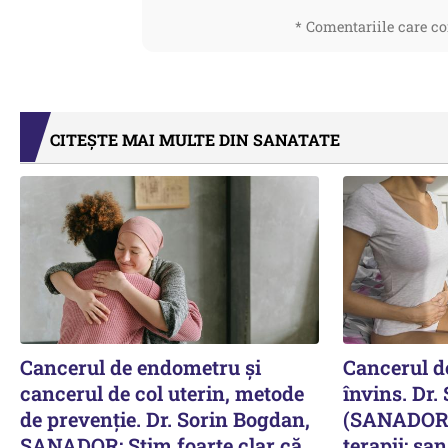
* Comentariile care co
CITEȘTE MAI MULTE DIN SANATATE
Cancerul de endometru și
Cancerul de
cancerul de col uterin, metode
învins. Dr.
de prevenție. Dr. Sorin Bogdan,
(SANADOR) 
SANADOR: Știm foarte clar că
terapii: șa