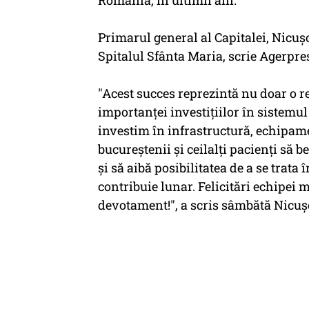
România, în ultimii ani.
Primarul general al Capitalei, Nicuşo
Spitalul Sfânta Maria, scrie Agerpre
"Acest succes reprezintă nu doar o r
importanţei investiţiilor în sistemu
investim în infrastructură, echipam
bucureştenii şi ceilalţi pacienţi să b
şi să aibă posibilitatea de a se trata 
contribuie lunar. Felicitări echipei
devotament!", a scris sâmbătă Nicuş