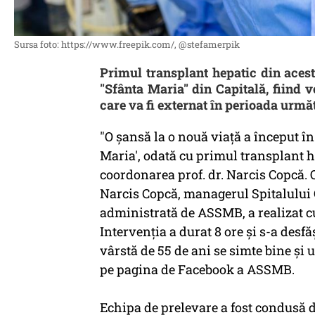
Sursa foto: https://www.freepik.com/, @stefamerpik
Primul transplant hepatic din acest 
''Sfânta Maria'' din Capitală, fiind 
care va fi externat în perioada urmă
"O şansă la o nouă viaţă a început în 
Maria', odată cu primul transplant h
coordonarea prof. dr. Narcis Copcă. 
Narcis Copcă, managerul Spitalului C
administrată de ASSMB, a realizat c
Intervenţia a durat 8 ore şi s-a desf
vârstă de 55 de ani se simte bine şi u
pe pagina de Facebook a ASSMB.
Echipa de prelevare a fost condusă 