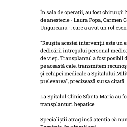
În sala de operaţii, au fost chirurgi
de anestezie - Laura Popa, Carmen C
Ungureanu -, care a avut un rol esenţ
"Reuşita acestei intervenţii este un
dedicării întregului personal medica
de vieţi. Transplantul a fost posibil 
pe această cale, transmitem recunoş
şi echipei medicale a Spitalului Mili
prelevarea", precizează sursa citată.
La Spitalul Clinic Sfânta Maria au fo
transplanturi hepatice.
Specialiştii atrag însă atenţia că n