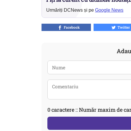
Urmăriți DCNews și pe
Google News
Facebook
Twitter
Adau
0
caractere :: Număr maxim de car