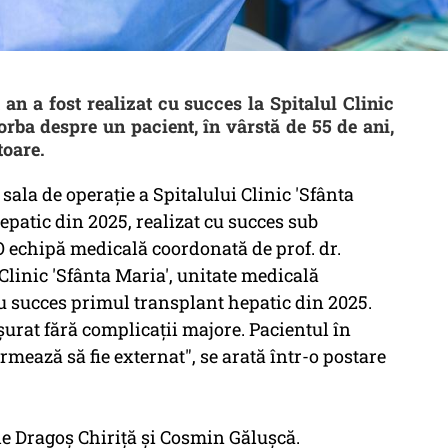
an a fost realizat cu succes la Spitalul Clinic
vorba despre un pacient, în vârstă de 55 de ani,
toare.
sala de operaţie a Spitalului Clinic 'Sfânta
epatic din 2025, realizat cu succes sub
O echipă medicală coordonată de prof. dr.
linic 'Sfânta Maria', unitate medicală
u succes primul transplant hepatic din 2025.
ăşurat fără complicaţii majore. Pacientul în
rmează să fie externat", se arată într-o postare
de Dragoş Chiriţă şi Cosmin Găluşcă.