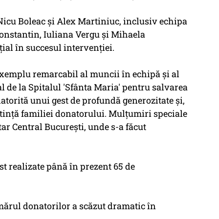
i Nicu Boleac şi Alex Martiniuc, inclusiv echipa
onstantin, Iuliana Vergu şi Mihaela
ial în succesul intervenţiei.
 exemplu remarcabil al muncii în echipă şi al
l de la Spitalul 'Sfânta Maria' pentru salvarea
datorită unui gest de profundă generozitate şi,
tinţă familiei donatorului. Mulţumiri speciale
tar Central Bucureşti, unde s-a făcut
st realizate până în prezent 65 de
umărul donatorilor a scăzut dramatic în