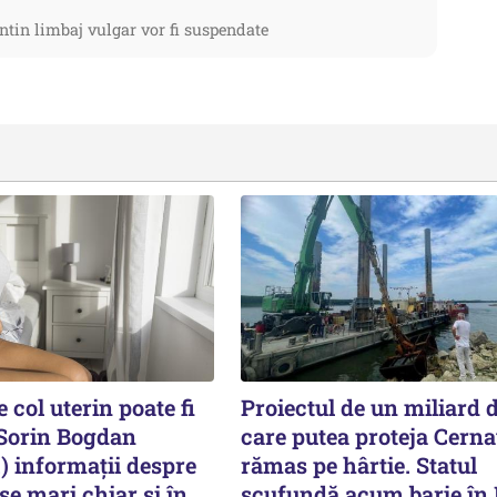
ntin limbaj vulgar vor fi suspendate
 col uterin poate fi
Proiectul de un miliard d
 Sorin Bogdan
care putea proteja Cern
informații despre
rămas pe hârtie. Statul
nse mari chiar și în
scufundă acum barje în