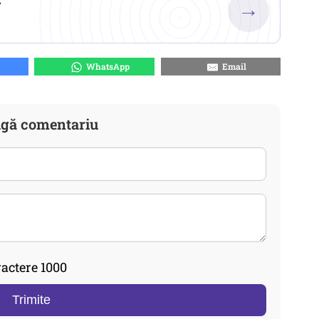
→
WhatsApp
Email
gă comentariu
actere 1000
Trimite