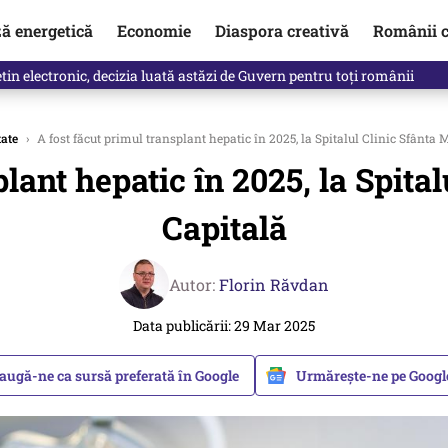
ză energetică
Economie
Diaspora creativă
Românii c
clinti pe Ilie Bolojan de la Palatul Victoria. Verdictul lui Bogdan Chiri
ate
›
A fost făcut primul transplant hepatic în 2025, la Spitalul Clinic Sfânta 
lant hepatic în 2025, la Spita
Capitală
Autor:
Florin Răvdan
Data publicării: 29 Mar 2025
augă-ne ca sursă preferată în Google
Urmărește-ne pe Goog