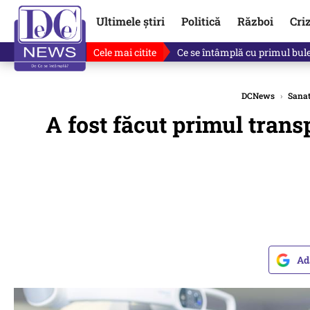
Ultimele știri
Politică
Război
Cri
Cele mai citite
Singurul lucru care l-ar putea 
DCNews
›
Sanat
A fost făcut primul transp
Ad