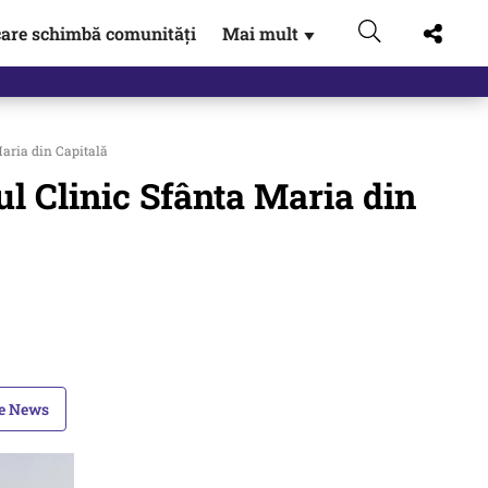
are schimbă comunități
Mai mult
▼
eac
Maria din Capitală
lul Clinic Sfânta Maria din
le News