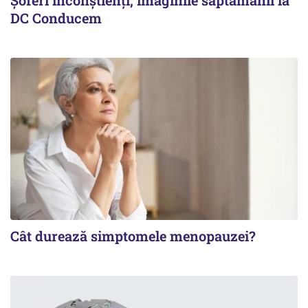
Şoferi inconştienţi, imaginile săptămânii la
DC Conducem
Cât durează simptomele menopauzei?