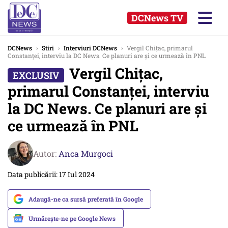
DCNews TV
DCNews
›
Stiri
›
Interviuri DCNews
›
Vergil Chițac, primarul
Constanței, interviu la DC News. Ce planuri are și ce urmează în PNL
Vergil Chițac,
primarul Constanței, interviu
la DC News. Ce planuri are și
ce urmează în PNL
Autor:
Anca Murgoci
Data publicării: 17 Iul 2024
Adaugă-ne ca sursă preferată în Google
Urmărește-ne pe Google News