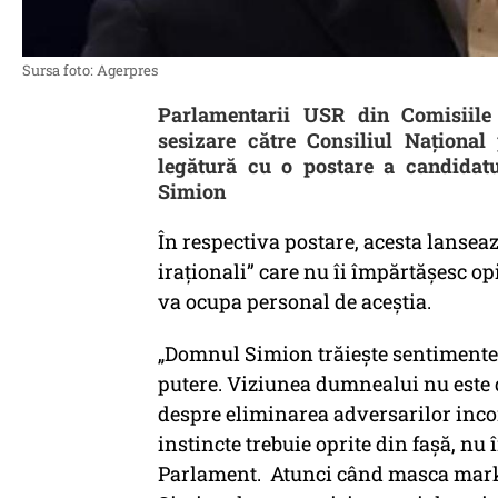
Sursa foto: Agerpres
Parlamentarii USR din Comisiile
sesizare către Consiliul Naționa
legătură cu o postare a candidatu
Simion
În respectiva postare, acesta lansea
iraționali” care nu îi împărtășesc op
va ocupa personal de aceștia.
„Domnul Simion trăiește sentimente p
putere. Viziunea dumnealui nu este
despre eliminarea adversarilor incom
instincte trebuie oprite din fașă, n
Parlament. Atunci când masca mark