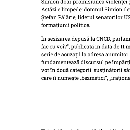
Simion doar promisiunea violenței ș
Astăzi e limpede: domnul Simion dete
Ștefan Pălărie, liderul senatorilor U
formațiunii politice.
În sesizarea depusă la CNCD, parlam
fac cu voi?”, publicată în data de 11
serie de acuzații la adresa anumitor 
fundamentează discursul pe împărțir
vot în două categorii: susținătorii s
care îi numește „bezmetici”, „iraționa