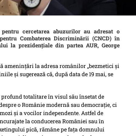
 pentru cercetarea abuzurilor au adresat o
l pentru Combaterea Discriminării (CNCD) în
lui la prezidențiale din partea AUR, George
ză amenințări la adresa românilor „bezmetici și
iniile și sugerează că, după data de 19 mai, se
rofund totalitare în visul său însetat de
 despre o Românie modernă sau democrație, ci
ozi și a vocilor independente. Astfel de
u încurajate la conducerea României sau în
etingului pică, rămâne pe fața domnului