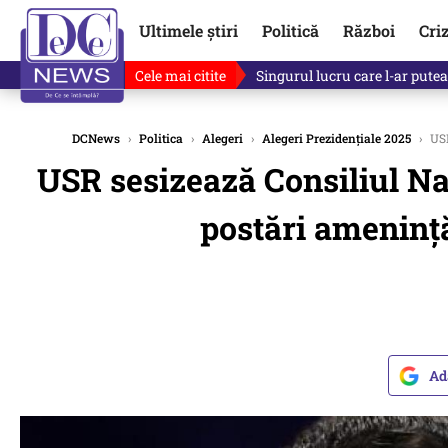
Ultimele știri
Politică
Război
Cri
Cele mai citite
Singurul lucru care l-ar putea 
DCNews
›
Politica
›
Alegeri
›
Alegeri Prezidențiale 2025
›
USR
USR sesizează Consiliul Na
postări amenință
Ad