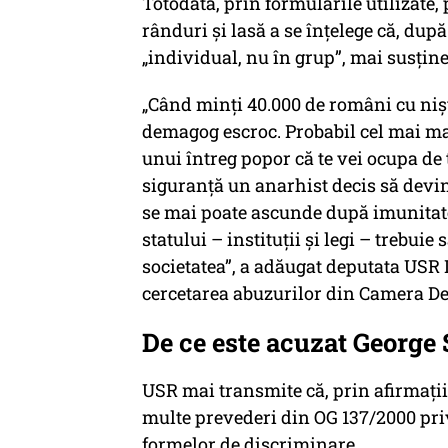
Totodată, prin formulările utilizate,
rânduri și lasă a se înțelege că, după
„individual, nu în grup”, mai susțin
„Când minți 40.000 de români cu nișt
demagog escroc. Probabil cel mai mar
unui întreg popor că te vei ocupa de t
siguranță un anarhist decis să devin
se mai poate ascunde după imunitatea
statului – instituții și legi – trebui
societatea”, a adăugat deputata USR
cercetarea abuzurilor din Camera De
De ce este acuzat George
USR mai transmite că, prin afirmații
multe prevederi din OG 137/2000 pri
formelor de discriminare.