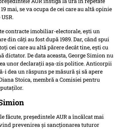
 președintele AUR instigă la ură în repetate
 19 mai, se va ocupa de cei care au altă opinie
e USR.
e contracte imobiliar-electorale, ești un
e din câți au fost după 1989. Dar, când spui
oți cei care au altă părere decât tine, ești cu
ă dictator. De data aceasta, George Simion nu
 unor declarații așa-zis politice. Anticorpii
e să-i dea un răspuns pe măsură și să apere
 Diana Stoica, membră a Comisiei pentru
putaților.
 Simion
le făcute, președintele AUR a încălcat mai
vind prevenirea și sancționarea tuturor