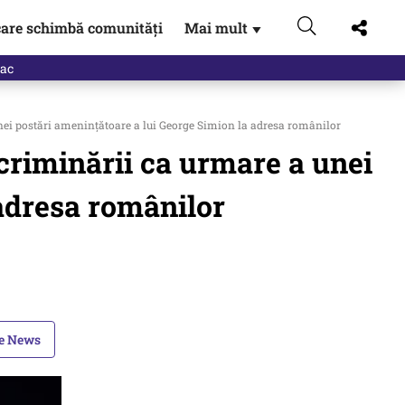
are schimbă comunități
Mai mult
▼
eac
ei postări amenințătoare a lui George Simion la adresa românilor
criminării ca urmare a unei
 adresa românilor
le News