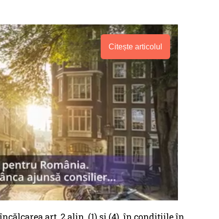
Citește articolul
ncălcarea art. 2 alin. (1) și (4), în condițiile în