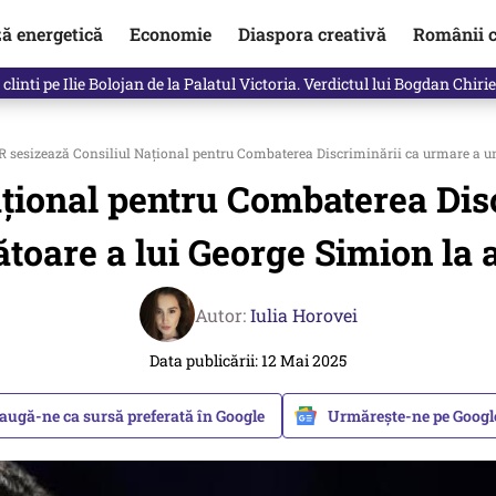
ză energetică
Economie
Diaspora creativă
Românii c
clinti pe Ilie Bolojan de la Palatul Victoria. Verdictul lui Bogdan Chiri
 sesizează Consiliul Național pentru Combaterea Discriminării ca urmare a un
țional pentru Combaterea Dis
toare a lui George Simion la
Autor:
Iulia Horovei
Data publicării: 12 Mai 2025
augă-ne ca sursă preferată în Google
Urmărește-ne pe Goog