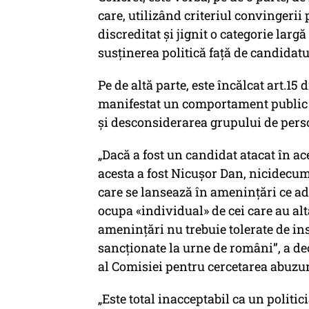
care, utilizând criteriul convingerii
discreditat și jignit o categorie lar
susținerea politică față de candida
Pe de altă parte, este încălcat art.15
manifestat un comportament public c
și desconsiderarea grupului de perso
„Dacă a fost un candidat atacat în a
acesta a fost Nicușor Dan, nicidecum
care se lansează în amenințări ce a
ocupa «individual» de cei care au altă
amenințări nu trebuie tolerate de inst
sancționate la urne de români”, a 
al Comisiei pentru cercetarea abuzur
„Este total inacceptabil ca un politic