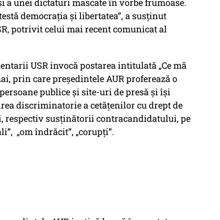
i a unei dictaturi mascate în vorbe frumoase.
stă democrația și libertatea”, a susținut
SR, potrivit celui mai recent comunicat al
entarii USR invocă postarea intitulată „Ce mă
 mai, prin care președintele AUR proferează o
persoane publice și site-uri de presă și își
ea discriminatorie a cetățenilor cu drept de
ăi, respectiv susținătorii contracandidatului, pe
li”, „om îndrăcit”, „corupți”.