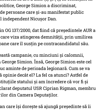
 politice, George Simion a discriminat,
gă de persoane care și-au manifestat public
tul independent Nicușor Dan.
 din OG 137/2000, dat fiind că președintele AUR a
are viza atingerea demnității, prin umilirea
ane care îl susțin pe contracandidatul său.
ceastă campanie, cu minciuni și calomnii,
 George Simion. Însă, George Simion este cel
duc aminte de perioada legionară. Cum se va
 opinie decât el? La fel ca atunci? Astfel de
ituțiile statului și am încredere că vor fi și
declarat deputatul USR Ciprian Rigman, membru
ilor din Camera Deputaților.
ian care își dorește să ajungă președinte să îi