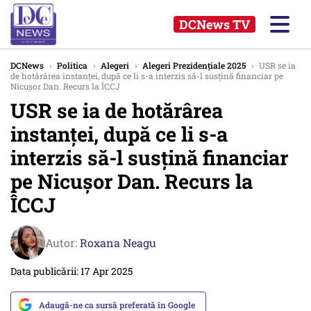
DCNews TV
DCNews
›
Politica
›
Alegeri
›
Alegeri Prezidențiale 2025
›
USR se ia
de hotărârea instanței, după ce li s-a interzis să-l susțină financiar pe
Nicușor Dan. Recurs la ÎCCJ
USR se ia de hotărârea
instanței, după ce li s-a
interzis să-l susțină financiar
pe Nicușor Dan. Recurs la
ÎCCJ
Autor:
Roxana Neagu
Data publicării: 17 Apr 2025
Adaugă-ne ca sursă preferată în Google