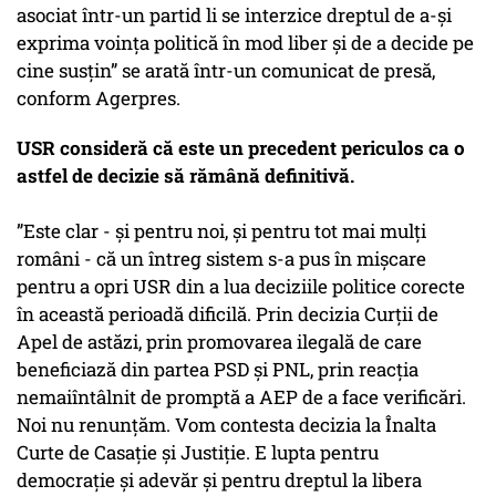
asociat într-un partid li se interzice dreptul de a-şi
exprima voinţa politică în mod liber şi de a decide pe
cine susţin” se arată într-un comunicat de presă,
conform Agerpres.
USR consideră că este un precedent periculos ca o
astfel de decizie să rămână definitivă.
”Este clar - şi pentru noi, şi pentru tot mai mulţi
români - că un întreg sistem s-a pus în mişcare
pentru a opri USR din a lua deciziile politice corecte
în această perioadă dificilă. Prin decizia Curţii de
Apel de astăzi, prin promovarea ilegală de care
beneficiază din partea PSD şi PNL, prin reacţia
nemaiîntâlnit de promptă a AEP de a face verificări.
Noi nu renunţăm. Vom contesta decizia la Înalta
Curte de Casaţie şi Justiţie. E lupta pentru
democraţie şi adevăr şi pentru dreptul la libera