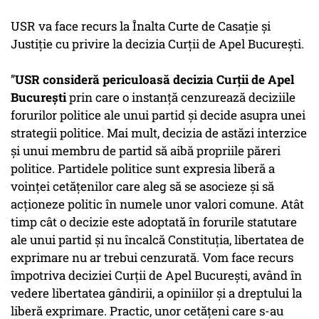
USR va face recurs la Înalta Curte de Casaţie şi
Justiţie cu privire la decizia Curţii de Apel Bucureşti.
”
USR consideră periculoasă decizia Curţii de Apel
Bucureşti
prin care o instanţă cenzurează deciziile
forurilor politice ale unui partid şi decide asupra unei
strategii politice. Mai mult, decizia de astăzi interzice
şi unui membru de partid să aibă propriile păreri
politice. Partidele politice sunt expresia liberă a
voinţei cetăţenilor care aleg să se asocieze şi să
acţioneze politic în numele unor valori comune. Atât
timp cât o decizie este adoptată în forurile statutare
ale unui partid şi nu încalcă Constituţia, libertatea de
exprimare nu ar trebui cenzurată. Vom face recurs
împotriva deciziei Curţii de Apel Bucureşti, având în
vedere libertatea gândirii, a opiniilor şi a dreptului la
liberă exprimare. Practic, unor cetăţeni care s-au