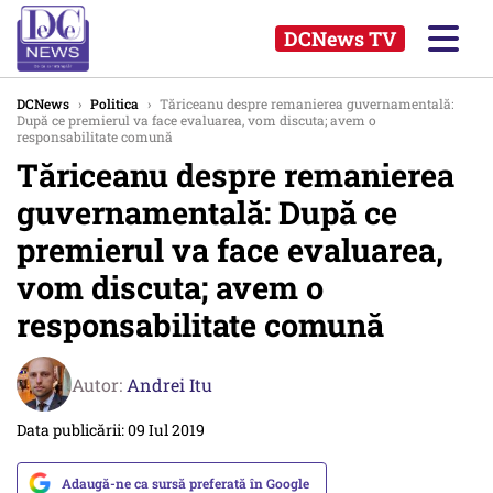
DCNews TV
DCNews
›
Politica
›
Tăriceanu despre remanierea guvernamentală:
După ce premierul va face evaluarea, vom discuta; avem o
responsabilitate comună
Tăriceanu despre remanierea
guvernamentală: După ce
premierul va face evaluarea,
vom discuta; avem o
responsabilitate comună
Autor:
Andrei Itu
Data publicării: 09 Iul 2019
Adaugă-ne ca sursă preferată în Google