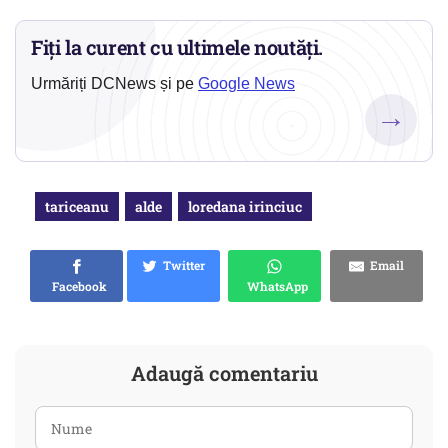
Fiți la curent cu ultimele noutăți.
Urmăriți DCNews și pe
Google News
→
tariceanu
alde
loredana irinciuc
Twitter
Email
Facebook
WhatsApp
Adaugă comentariu