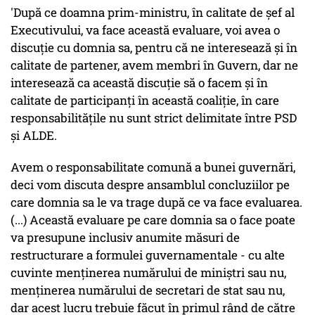
'După ce doamna prim-ministru, în calitate de şef al
Executivului, va face această evaluare, voi avea o
discuţie cu domnia sa, pentru că ne interesează şi în
calitate de partener, avem membri în Guvern, dar ne
interesează ca această discuţie să o facem şi în
calitate de participanţi în această coaliţie, în care
responsabilităţile nu sunt strict delimitate între PSD
şi ALDE.
Avem o responsabilitate comună a bunei guvernări,
deci vom discuta despre ansamblul concluziilor pe
care domnia sa le va trage după ce va face evaluarea.
(...) Această evaluare pe care domnia sa o face poate
va presupune inclusiv anumite măsuri de
restructurare a formulei guvernamentale - cu alte
cuvinte menţinerea numărului de miniştri sau nu,
menţinerea numărului de secretari de stat sau nu,
dar acest lucru trebuie făcut în primul rând de către