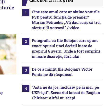
CELE MAI CITITE ȘTIRI
îți
nturile
Cine este omul care ar obține voturile
PSD pentru funcția de premier?
Marian Petrache: „Vă dau scris că trei
sferturi îl votează” / video
Fotografia cu Ilie Bolojan care spune
exact opusul unei decizii luate de
propriul Guvern. Unde a fost surprins
în mare discreție, fără alai
De ce a mințit Ilie Bolojan? Victor
Ponta ne dă răspunsul
”Asta ne dă jos, inclusiv pe ai mei, pe
re
USR-iști”. Scenariul lansat de Bogdan
Chirieac: Altfel nu scapi