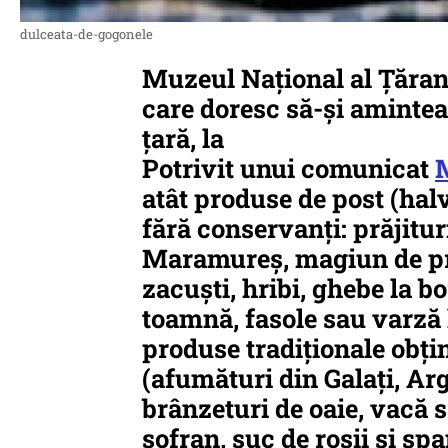
dulceata-de-gogonele
Muzeul Național al Țăran
care doresc să-și amintea
țară, la
Potrivit unui comunicat
atât produse de post (halv
fără conservanți: prăjitur
Maramureș, magiun de prun
zacuști, hribi, ghebe la bo
toamnă, fasole sau varză 
produse tradiționale obți
(afumături din Galați, Arg
brânzeturi de oaie, vacă s
sofran, suc de roșii și s