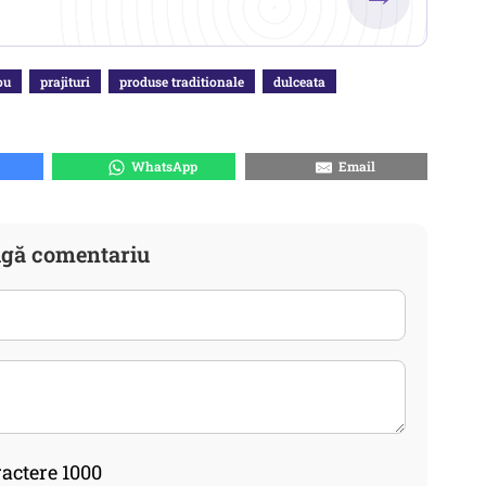
ou
prajituri
produse traditionale
dulceata
WhatsApp
Email
gă comentariu
actere 1000