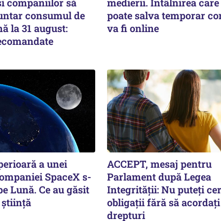
și companiilor să
medierii. Întâlnirea care 
untar consumul de
poate salva temporar co
ă la 31 august:
va fi online
recomandate
perioară a unei
ACCEPT, mesaj pentru
companiei SpaceX s-
Parlament după Legea
pe Lună. Ce au găsit
Integrității: Nu puteți ce
știință
obligații fără să acordați
drepturi