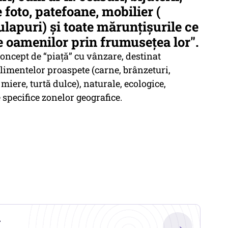
 foto, patefoane, mobilier (
ulapuri) și toate mărunțișurile ce
e oamenilor prin frumusețea lor".
concept de “piață” cu vânzare, destinat
limentelor proaspete (carne, brânzeturi,
miere, turtă dulce), naturale, ecologice,
 specifice zonelor geografice.
.
→