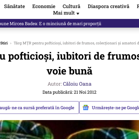
Sănătate
Economie
Cultură
Diaspora creativă
Mai mult
▼
e spune exact opusul unei decizii luate de propriul Guvern. Unde a fos
Stiri
›
Târg MȚR pentru pofticioși, iubitori de frumos, colecționari și amatori 
pofticioși, iubitori de frumos
voie bună
Autor:
Căloiu Oana
Data publicării: 21 Noi 2012
augă-ne ca sursă preferată în Google
Urmărește-ne pe Goog