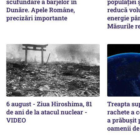
scufundare a barjelor în
populației 
Dunăre. Apele Române,
reducă vol
precizări importante
energie pân
Măsurile 
6 august - Ziua Hiroshima, 81
Treapta su
de ani de la atacul nuclear -
rachete a 
VIDEO
a prăbușit 
oamenii de 