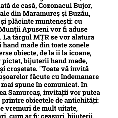
olată de casă, Cozonacul Bujor,
onale din Maramureș și Buzău,
 și plăcinte muntenești: cu
 Munții Apuseni vor fi aduse
i). La târgul MȚR se vor alatura
ti hand made din toate zonele
rse obiecte, de la ii la icoane,
r pictat, bijuterii hand made,
și croșetate. "Toate vă invită
rușoarelor făcute cu îndemanare
se mai spune în comunicat. In
eea Samurcaș, invitații vor putea
 printre obiectele de antichități:
e vremuri de mult uitate,
i, cum ar fi: ceasuri, bijuterii,