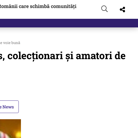
Românii care schimbă comunități
t…
de voie bună
, colecționari și amatori de
le News