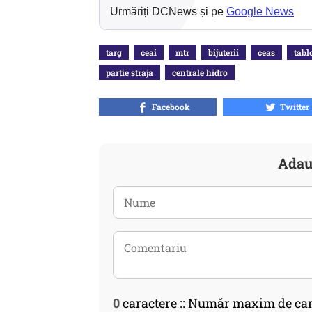
Urmăriți DCNews și pe
Google News
targ
ceai
mtr
bijuterii
ceas
tabl
partie straja
centrale hidro
Facebook
Twitter
Adau
0
caractere :: Număr maxim de car