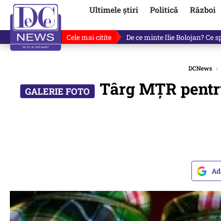
Ultimele știri
Politică
Război
Cele mai citite
Fotografia cu Ilie Bolojan car
DCNews
›
Târg MȚR pentru 
Ad