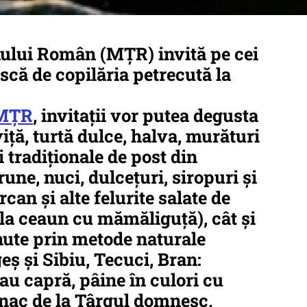
ului Român (MȚR) invită pe cei
scă de copilăria petrecută la
MȚR
, invitații vor putea degusta
iță, turtă dulce, halva, murături
i tradiționale de post din
e, nuci, dulcețuri, siropuri și
rcan și alte felurite salate de
la ceaun cu mămăliguță), cât și
nute prin metode naturale
eș și Sibiu, Tecuci, Bran:
au capră, pâine în culori cu
panac de la Târgul domnesc,