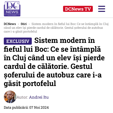
DCNews TV
DCNews
›
Stiri
›
Sistem modern în fieful lui Boc: Ce se întâmplă în Cluj
când un elev își pierde cardul de călătorie. Gestul șoferului de autobuz
care i-a găsit portofelul
Sistem modern în
fieful lui Boc: Ce se întâmplă
în Cluj când un elev își pierde
cardul de călătorie. Gestul
șoferului de autobuz care i-a
găsit portofelul
Autor:
Andrei Itu
Data publicării: 07 Noi 2024