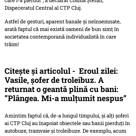
care l-a pierdut", a declarat Cosma Ștefan,
Dispeceratul Central al CTP Cluj.
Astfel de gesturi, aparent banale și neînsemnate,
arată faptul că mai există oameni de bun simț în
societatea contemporană individualistă în care
trăim!
Citește și articolul - Eroul zilei:
Vasile, șofer de troleibuz. A
returnat o geantă plină cu bani:
”Plângea. Mi-a mulțumit nespus”
Amintim faptul că, de-a lungul timpului, și alți șoferi
ai CTP Cluj au înapoiat obiectele sau banii pierduți în
autobuze, tramvaie și troleibuze. De exemplu, acum