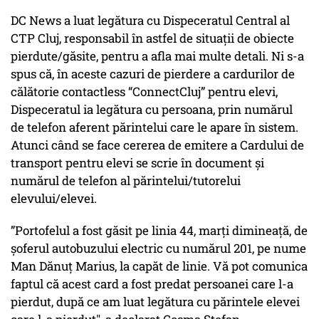
DC News a luat legătura cu Dispeceratul Central al
CTP Cluj, responsabil în astfel de situații de obiecte
pierdute/găsite, pentru a afla mai multe detali. Ni s-a
spus că, în aceste cazuri de pierdere a cardurilor de
călătorie contactless “ConnectCluj” pentru elevi,
Dispeceratul ia legătura cu persoana, prin numărul
de telefon aferent părintelui care le apare în sistem.
Atunci când se face cererea de emitere a Cardului de
transport pentru elevi se scrie în document și
numărul de telefon al părintelui/tutorelui
elevului/elevei.
”Portofelul a fost găsit pe linia 44, marți dimineață, de
șoferul autobuzului electric cu numărul 201, pe nume
Man Dănuț Marius, la capăt de linie. Vă pot comunica
faptul că acest card a fost predat persoanei care l-a
pierdut, după ce am luat legătura cu părintele elevei