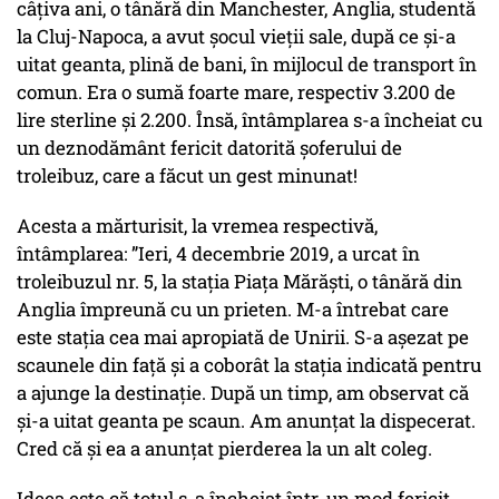
câțiva ani, o tânără din Manchester, Anglia, studentă
la Cluj-Napoca, a avut șocul vieții sale, după ce și-a
uitat geanta, plină de bani, în mijlocul de transport în
comun. Era o sumă foarte mare, respectiv 3.200 de
lire sterline și 2.200. Însă, întâmplarea s-a încheiat cu
un deznodământ fericit datorită șoferului de
troleibuz, care a făcut un gest minunat!
Acesta a mărturisit, la vremea respectivă,
întâmplarea: ”Ieri, 4 decembrie 2019, a urcat în
troleibuzul nr. 5, la stația Piața Mărăști, o tânără din
Anglia împreună cu un prieten. M-a întrebat care
este stația cea mai apropiată de Unirii. S-a așezat pe
scaunele din față și a coborât la stația indicată pentru
a ajunge la destinație. După un timp, am observat că
și-a uitat geanta pe scaun. Am anunțat la dispecerat.
Cred că și ea a anunțat pierderea la un alt coleg.
Ideea este că totul s-a încheiat într-un mod fericit.