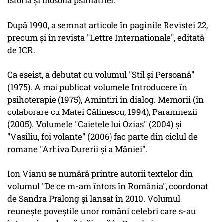
istoria şi filosofia psihiatriei.
După 1990, a semnat articole în paginile Revistei 22,
precum şi în revista "Lettre Internationale", editată
de ICR.
Ca eseist, a debutat cu volumul "Stil şi Persoană"
(1975). A mai publicat volumele Introducere în
psihoterapie (1975), Amintiri în dialog. Memorii (în
colaborare cu Matei Călinescu, 1994), Paramnezii
(2005). Volumele "Caietele lui Ozias" (2004) şi
"Vasiliu, foi volante" (2006) fac parte din ciclul de
romane "Arhiva Durerii şi a Mâniei".
Ion Vianu se numără printre autorii textelor din
volumul "De ce m-am întors în România", coordonat
de Sandra Pralong şi lansat în 2010. Volumul
reuneşte poveştile unor români celebri care s-au