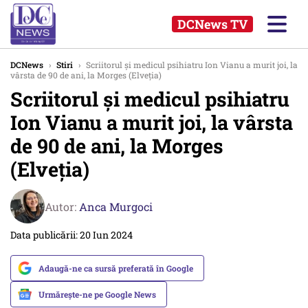
DCNews TV
DCNews
›
Stiri
›
Scriitorul şi medicul psihiatru Ion Vianu a murit joi, la
vârsta de 90 de ani, la Morges (Elveţia)
Scriitorul şi medicul psihiatru
Ion Vianu a murit joi, la vârsta
de 90 de ani, la Morges
(Elveţia)
Autor:
Anca Murgoci
Data publicării: 20 Iun 2024
Adaugă-ne ca sursă preferată în Google
Urmărește-ne pe Google News