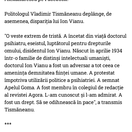
Politologul Vladimir Tismăneanu deplânge, de
asemenea, dispariţia lui Ion Vianu.
"O veste extrem de tristă. A încetat din viaţă doctorul
psihiatru, eseistul, luptătorul pentru drepturile
omului, disidentul Ion Vianu. Născut în aprilie 1934
într-o familie de distinşi intelectuali umanişti,
doctorul Ion Vianu a fost un adversar a tot ceea ce
ameninţa demnitatea fiinţei umane. A protestat
împotriva utilizării politice a psihiatriei. A semnat
Apelul Goma. A fost membru în colegiul de redacţie
al revistei Agora. L-am cunoscut şi l-am admirat. A
fost un drept. Să se odihnească în pace", a transmis
Tismăneanu.
***