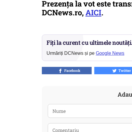
Prezența la vot este trans
DCNews.ro,
AICI
.
Fiți la curent cu ultimele noutăți
Urmăriți DCNews și pe
Google News
Facebook
Twitter
Adau