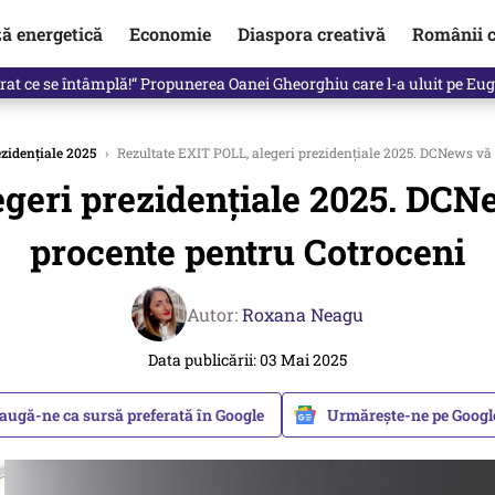
ză energetică
Economie
Diaspora creativă
Românii c
de premier. Cine ar putea conduce Guvernul din septembrie
ezidențiale 2025
›
Rezultate EXIT POLL, alegeri prezidențiale 2025. DCNews vă
egeri prezidențiale 2025. DCN
procente pentru Cotroceni
Autor:
Roxana Neagu
Data publicării: 03 Mai 2025
augă-ne ca sursă preferată în Google
Urmărește-ne pe Goog