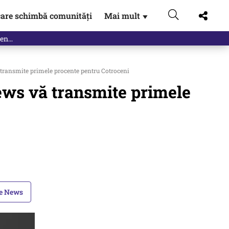
are schimbă comunități
Mai mult
▼
 transmite primele procente pentru Cotroceni
ews vă transmite primele
le News