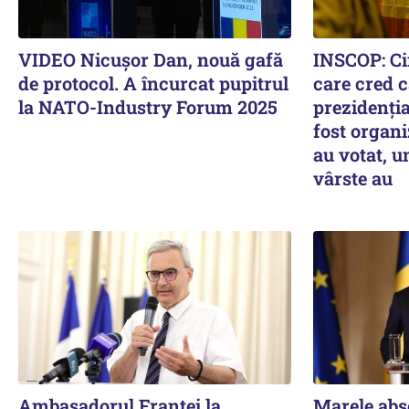
VIDEO Nicușor Dan, nouă gafă
INSCOP: Ci
de protocol. A încurcat pupitrul
care cred c
la NATO-Industry Forum 2025
prezidenția
fost organi
au votat, u
vârste au
Ambasadorul Franței la
Marele abse