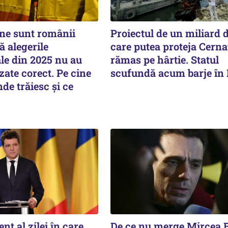
ne sunt românii
Proiectul de un miliard d
ă alegerile
care putea proteja Cern
le din 2025 nu au
rămas pe hârtie. Statul
zate corect. Pe cine
scufundă acum barje în
nde trăiesc și ce
nt al zilei în care
De ce nu merge Mircea 