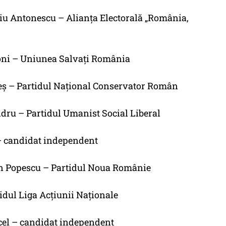
țiu Antonescu – Alianța Electorală „România,
sconi – Uniunea Salvați România
rheș – Partidul Național Conservator Român
ndru – Partidul Umanist Social Liberal
a – candidat independent
tin Popescu – Partidul Noua Românie
rtidul Liga Acțiunii Naționale
cel – candidat independent