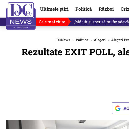
Ultimele știri
Politică
Război
Cri
Cele mai citite
Revine în scenă o propunere 
DCNews
›
Politica
›
Alegeri
›
Alegeri Pr
Rezultate EXIT POLL, al
Ad