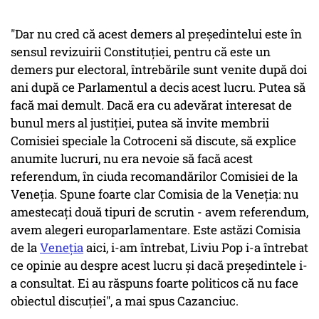
"Dar nu cred că acest demers al preşedintelui este în
sensul revizuirii Constituţiei, pentru că este un
demers pur electoral, întrebările sunt venite după doi
ani după ce Parlamentul a decis acest lucru. Putea să
facă mai demult. Dacă era cu adevărat interesat de
bunul mers al justiţiei, putea să invite membrii
Comisiei speciale la Cotroceni să discute, să explice
anumite lucruri, nu era nevoie să facă acest
referendum, în ciuda recomandărilor Comisiei de la
Veneţia. Spune foarte clar Comisia de la Veneţia: nu
amestecaţi două tipuri de scrutin - avem referendum,
avem alegeri europarlamentare. Este astăzi Comisia
de la
Veneţia
aici, i-am întrebat, Liviu Pop i-a întrebat
ce opinie au despre acest lucru şi dacă preşedintele i-
a consultat. Ei au răspuns foarte politicos că nu face
obiectul discuţiei", a mai spus Cazanciuc.