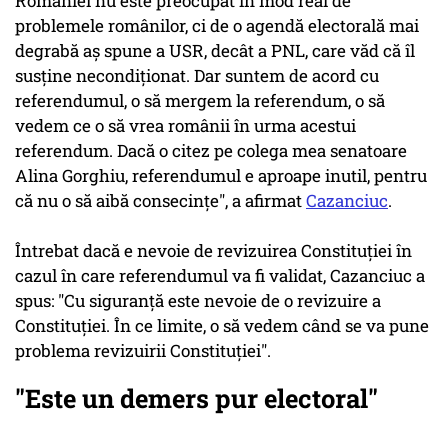
României nu este preocupat în mod real de
problemele românilor, ci de o agendă electorală mai
degrabă aş spune a USR, decât a PNL, care văd că îl
susţine necondiţionat. Dar suntem de acord cu
referendumul, o să mergem la referendum, o să
vedem ce o să vrea românii în urma acestui
referendum. Dacă o citez pe colega mea senatoare
Alina Gorghiu, referendumul e aproape inutil, pentru
că nu o să aibă consecinţe", a afirmat
Cazanciuc
.
Întrebat dacă e nevoie de revizuirea Constituţiei în
cazul în care referendumul va fi validat, Cazanciuc a
spus: "Cu siguranţă este nevoie de o revizuire a
Constituţiei. În ce limite, o să vedem când se va pune
problema revizuirii Constituţiei".
"Este un demers pur electoral"