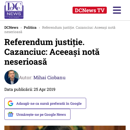
DCNews TV
DCNews
›
Politica
›
Referendum justiţie. Cazanciuc: Aceeaşi notă
neserioasă
Referendum justiţie.
Cazanciuc: Aceeaşi notă
neserioasă
Autor:
Mihai Ciobanu
Data publicării: 25 Apr 2019
Adaugă-ne ca sursă preferată în Google
Urmărește-ne pe Google News