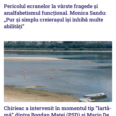
Pericolul ecranelor la vârste fragede și
analfabetismul funcțional. Monica Sandu:
„Pur și simplu creierașul își inhibă multe
abilități”
Chirieac a intervenit în momentul tip ”Iartă-
mă” dintre Bogdan Matei (PSD) și Mario De