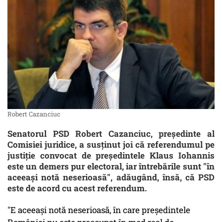
Robert Cazanciuc
Senatorul PSD Robert Cazanciuc, preşedinte al
Comisiei juridice, a susţinut joi că referendumul pe
justiţie convocat de preşedintele Klaus Iohannis
este un demers pur electoral, iar întrebările sunt "în
aceeaşi notă neserioasă", adăugând, însă, că PSD
este de acord cu acest referendum.
"E aceeaşi notă neserioasă, în care preşedintele