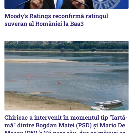
Moody's Ratings reconfirmă ratingul
suveran al României la Baa3
Chirieac a intervenit în momentul tip ”Iartă-
mă” dintre Bogdan Matei (PSD) și Mario De
Mezzo (PNL): Vă pare rău, dar ce măsuri se