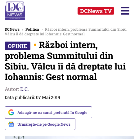
DCNews TV
DCNews
›
Politica
›
Război intern, problema Summitului din Sibiu.
Vâlcu îi dă dreptate lui Iohannis: Gest normal
•
Război intern,
problema Summitului din
Sibiu. Vâlcu îi dă dreptate lui
Iohannis: Gest normal
Autor:
D.C.
Data publicării: 07 Mai 2019
Adaugă-ne ca sursă preferată în Google
Urmărește-ne pe Google News