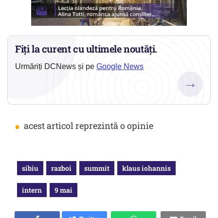
Fiți la curent cu ultimele noutăți.
Urmăriți DCNews și pe
Google News
→
•
acest articol reprezintă o opinie
sibiu
razboi
summit
klaus iohannis
intern
9 mai