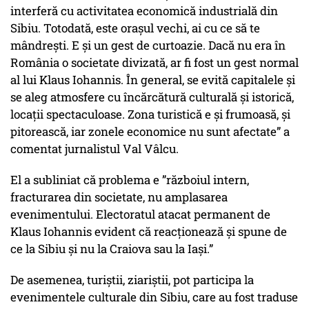
interferă cu activitatea economică industrială din
Sibiu. Totodată, este orașul vechi, ai cu ce să te
mândrești. E și un gest de curtoazie. Dacă nu era în
România o societate divizată, ar fi fost un gest normal
al lui Klaus Iohannis. În general, se evită capitalele și
se aleg atmosfere cu încărcătură culturală și istorică,
locații spectaculoase. Zona turistică e și frumoasă, și
pitorească, iar zonele economice nu sunt afectate” a
comentat jurnalistul Val Vâlcu.
El a subliniat că problema e ”războiul intern,
fracturarea din societate, nu amplasarea
evenimentului. Electoratul atacat permanent de
Klaus Iohannis evident că reacționează și spune de
ce la Sibiu și nu la Craiova sau la Iași.”
De asemenea, turiștii, ziariștii, pot participa la
evenimentele culturale din Sibiu, care au fost traduse