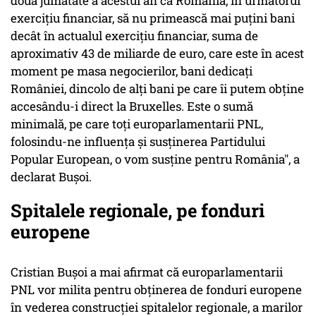
doua jumătate a acestui an ca România, în următorul
exerciţiu financiar, să nu primească mai puţini bani
decât în actualul exerciţiu financiar, suma de
aproximativ 43 de miliarde de euro, care este în acest
moment pe masa negocierilor, bani dedicaţi
României, dincolo de alţi bani pe care îi putem obţine
accesându-i direct la Bruxelles. Este o sumă
minimală, pe care toţi europarlamentarii PNL,
folosindu-ne influenţa şi susţinerea Partidului
Popular European, o vom susţine pentru România", a
declarat Buşoi.
Spitalele regionale, pe fonduri
europene
Cristian Buşoi a mai afirmat că europarlamentarii
PNL vor milita pentru obţinerea de fonduri europene
în vederea construcţiei spitalelor regionale, a marilor