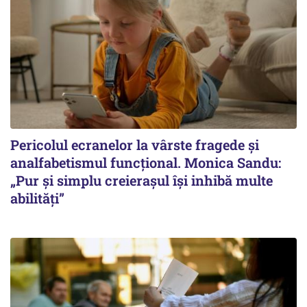
Pericolul ecranelor la vârste fragede și
analfabetismul funcțional. Monica Sandu:
„Pur și simplu creierașul își inhibă multe
abilități”