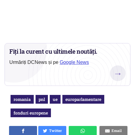
Fiți la curent cu ultimele noutăți.
Urmăriți DCNews și pe
Google News
→
romania
pnl
ue
europarlamentare
fonduri europene
Twitter
Email