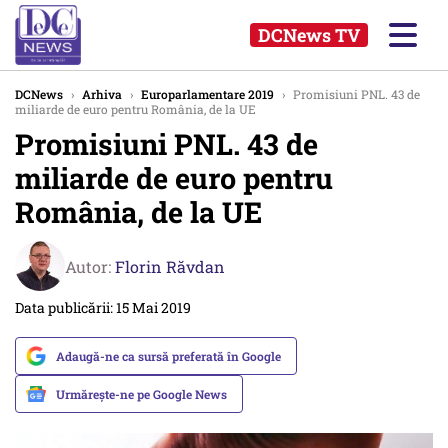
DCNews TV
DCNews
›
Arhiva
›
Europarlamentare 2019
›
Promisiuni PNL. 43 de
miliarde de euro pentru România, de la UE
Promisiuni PNL. 43 de
miliarde de euro pentru
România, de la UE
Autor:
Florin Răvdan
Data publicării: 15 Mai 2019
Adaugă-ne ca sursă preferată în Google
Urmărește-ne pe Google News