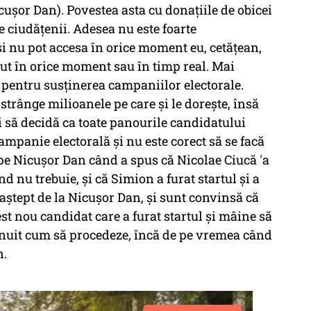
Nicușor Dan). Povestea asta cu donațiile de obicei
 ciudățenii. Adesea nu este foarte
și nu pot accesa în orice moment eu, cetățean,
cut în orice moment sau în timp real. Mai
i pentru susținerea campaniilor electorale.
trânge milioanele pe care și le dorește, însă
i să decidă ca toate panourile candidatului
campanie electorală și nu este corect să se facă
pe Nicușor Dan când a spus că Nicolae Ciucă 'a
nd nu trebuie, și că Simion a furat startul și a
ștept de la Nicușor Dan, și sunt convinsă că
est nou candidat care a furat startul și mâine să
ișnuit cum să procedeze, încă de pe vremea când
n.