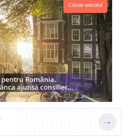
Citește articolul
.
→