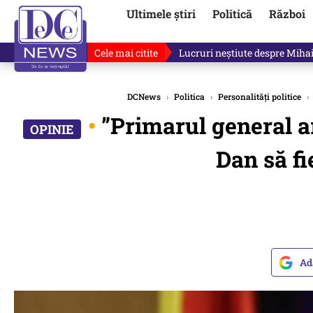
Ultimele știri
Politică
Război
Cele mai citite
Lucruri neștiute despre Mihai 
DCNews
›
Politica
›
Personalități politice
›
•
”Primarul general ar
Dan să fi
Ad