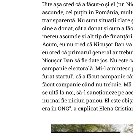
Uite așa cred că a făcut-o și el (nr. 
ascunde, cel puțin în România, multe
transparentă. Nu sunt situații clare 
cine a donat, cât a donat și cum a fă
mereu ascunde și alt tip de finanțăr
Acum, eu nu cred că Nicușor Dan va s
eu cred că primarul general ar trebu
Nicușor Dan să fie date jos. Nu este 
campanie electorală. Mi-l amintesc 
furat startul', că a făcut campanie câ
făcut campanie când nu trebuie. Mă a
se uită la noi, să-l sancționeze pe ac
nu mai fie niciun panou. El este ob
era în ONG", a explicat Elena Cristia