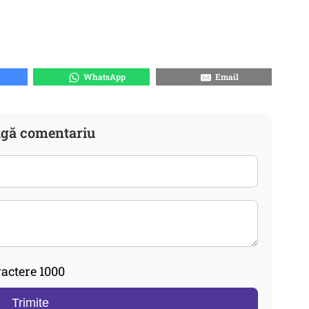
WhatsApp
Email
gă comentariu
actere 1000
Trimite