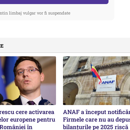
ntin limbaj vulgar vor fi suspendate
CE
rescu cere activarea
ANAF a început notificăr
lor europene pentru
Firmele care nu au depu
 României în
bilanțurile pe 2025 riscă