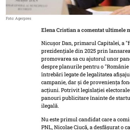
Foto: Agerpres
Elena Cristian a comentat ultimele m
Nicușor Dan, primarul Capitalei, a "
prezidențiale din 2025 prin lansarea 
promovarea sa cu ajutorul unor pano
despre planurile pentru o "Românie O
întrebări legate de legalitatea afișaju
campanie, dar și de proveniența fond
acțiuni. Potrivit legislației elector
panouri publicitare înainte de startu
ilegală.
Nu este primul candidat care a comis 
PNL, Nicolae Ciucă, a desfășurat o 