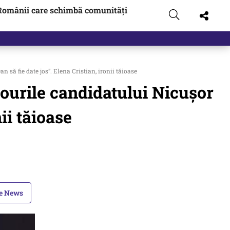
Românii care schimbă comunități
 să fie date jos”. Elena Cristian, ironii tăioase
nourile candidatului Nicușor
ii tăioase
le News