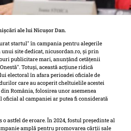
ișcări ale lui Nicușor Dan.
furat startul" în campania pentru alegerile
unui site dedicat, nicusordan.ro, și prin
uri publicitare mari, anunțând cetățenii
nestă". Totuși, această acțiune ridică
lui electoral în afara perioadei oficiale de
urilor care au acoperit cheltuielile acestei
ale din România, folosirea unor asemenea
l oficial al campaniei ar putea fi considerată
o astfel de eroare. În 2024, fostul președinte al
campanie amplă pentru promovarea cărții sale