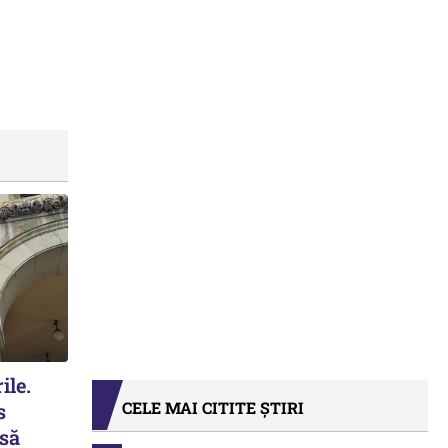
ile.
CELE MAI CITITE ȘTIRI
s
 să