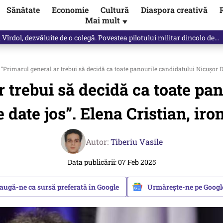
Sănătate
Economie
Cultură
Diaspora creativă
Mai mult
▼
Vîrdol, dezvăluite de o colegă. Povestea pilotului militar dincolo de…
”Primarul general ar trebui să decidă ca toate panourile candidatului Nicușor Dan
 trebui să decidă ca toate pa
e date jos”. Elena Cristian, iron
Autor:
Tiberiu Vasile
Data publicării: 07 Feb 2025
augă-ne ca sursă preferată în Google
Urmărește-ne pe Goog