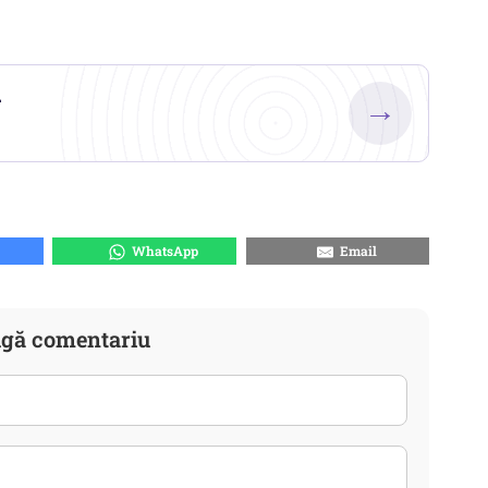
.
→
WhatsApp
Email
gă comentariu