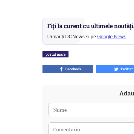
Fiți la curent cu ultimele noutăți
Urmăriți DCNews și pe
Google News
postul mare
Facebook
Twitter
Adau