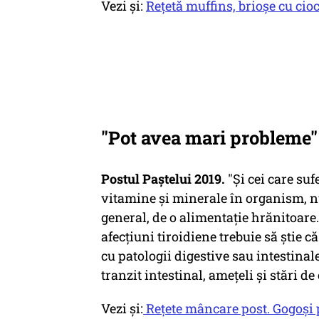
Vezi și:
Rețetă muffins, brioșe cu cio
"Pot avea mari probleme"
Postul Paștelui 2019.
"Și cei care su
vitamine și minerale în organism, nu 
general, de o alimentație hrănitoare.
afecțiuni tiroidiene trebuie să știe c
cu patologii digestive sau intestina
tranzit intestinal, amețeli și stări d
Vezi și:
Rețete mâncare post. Gogoși 