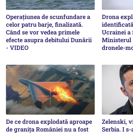
Operațiunea de scunfundare a
Drona expl
celor patru barje, finalizată.
identifica
Când se vor vedea primele
Ucrainei a 
efecte asupra debitului Dunării
Ministerul 
- VIDEO
dronele-m
De ce drona explodată aproape
Zelenski, v
de granița României nu a fost
Serbia. I s