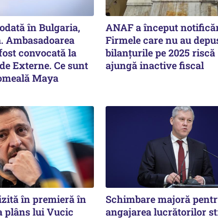
odată în Bulgaria,
ANAF a început notificăr
tă. Ambasadoarea
Firmele care nu au depu
fost convocată la
bilanțurile pe 2025 riscă
de Externe. Ce sunt
ajungă inactive fiscal
omeală Maya
izită în premieră în
Schimbare majoră pent
-a plâns lui Vucic
angajarea lucrătorilor st