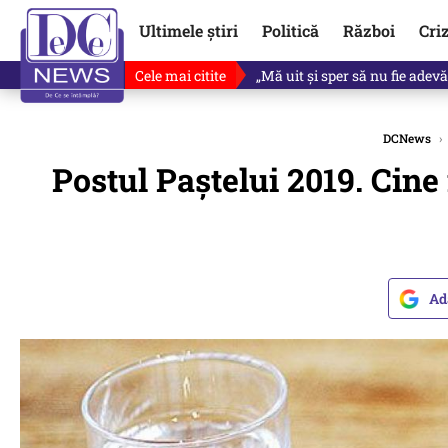
Ultimele știri
Politică
Război
Cri
Cele mai citite
Revine în scenă o propunere 
DCNews
›
Postul Paștelui 2019. Cine
Ad