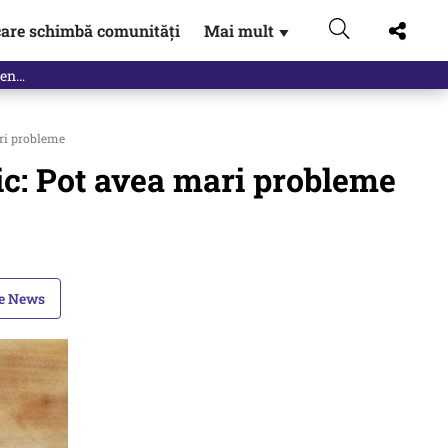
are schimbă comunități
Mai mult
▼
ari probleme
dic: Pot avea mari probleme
le News