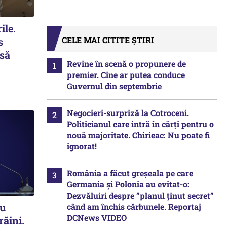
ile.
CELE MAI CITITE ȘTIRI
s
 să
Revine în scenă o propunere de
premier. Cine ar putea conduce
Guvernul din septembrie
Negocieri-surpriză la Cotroceni.
Politicianul care intră în cărți pentru o
nouă majoritate. Chirieac: Nu poate fi
ignorat!
România a făcut greșeala pe care
Germania și Polonia au evitat-o:
Dezvăluiri despre ”planul ținut secret”
ru
când am închis cărbunele. Reportaj
DCNews VIDEO
răini.