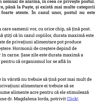
n semnal de alarmă, în ceea ce privește postul.
, până la Paște, și există mai multe categorii
foarte atente. În cazul unor, postul nu este
n care oamenii vor, cu orice chip, să țină post.
să știți că în cazul copiilor, durata maximă este
gate de privațiuni alimentare pot produce
eștere. Hormonii de creştere depind de
r în carne. Șase zile este durata maximă a
 pentru că organismul lor se află în
 în vârstă nu trebuie să ţină post mai mult de
privaţiuni alimentare ei trebuie să se
nsume alimente acre pentru că ele stimulează
pune dr. Magdalena Iorda, potrivit
Click!
.