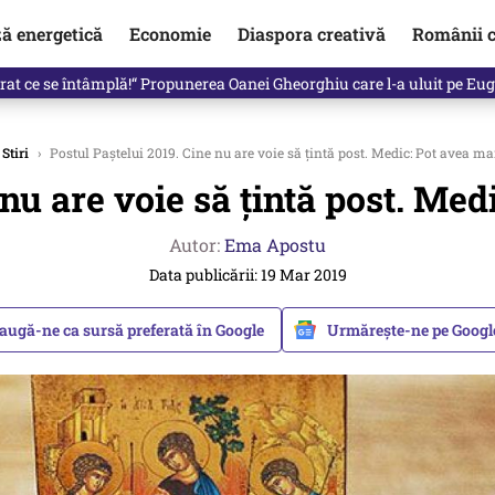
ză energetică
Economie
Diaspora creativă
Românii c
de premier. Cine ar putea conduce Guvernul din septembrie
Stiri
›
Postul Paștelui 2019. Cine nu are voie să țintă post. Medic: Pot avea m
 nu are voie să țintă post. Me
Autor:
Ema Apostu
Data publicării: 19 Mar 2019
augă-ne ca sursă preferată în Google
Urmărește-ne pe Goog