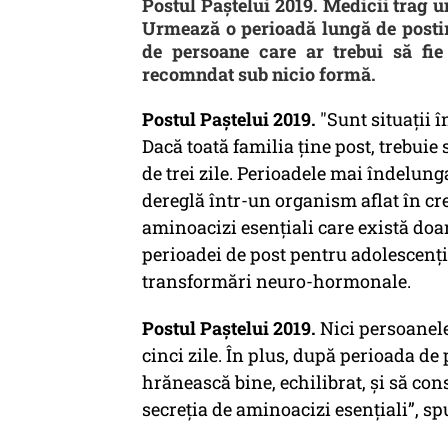
Postul Paștelui 2019. Medicii trag u
Urmează o perioadă lungă de postire
de persoane care ar trebui să fie 
recomndat sub nicio formă.
Postul Paștelui 2019.
"Sunt situații î
Dacă toată familia ține post, trebuie 
de trei zile. Perioadele mai îndelun
dereglă într-un organism aflat în cr
aminoacizi esenţiali care există doa
perioadei de post pentru adolescenţi
transformări neuro-hormonale.
Postul Paștelui 2019.
Nici persoanele
cinci zile. În plus, după perioada de 
hrănească bine, echilibrat, şi să co
secreţia de aminoacizi esenţiali”, s